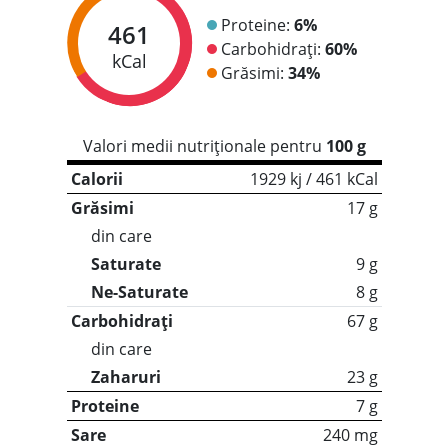
Proteine:
6%
461
Carbohidrați:
60%
kCal
Grăsimi:
34%
Valori medii nutriționale pentru
100 g
Calorii
1929 kj / 461 kCal
Grăsimi
17 g
din care
Saturate
9 g
Ne-Saturate
8 g
Carbohidrați
67 g
din care
Zaharuri
23 g
Proteine
7 g
Sare
240 mg