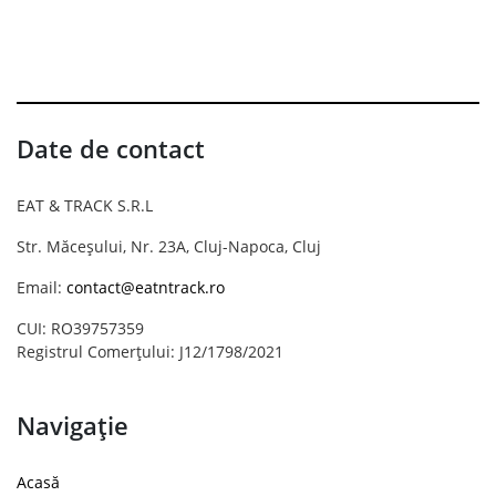
Date de contact
EAT & TRACK S.R.L
Str. Măceșului, Nr. 23A, Cluj-Napoca, Cluj
Email:
contact@eatntrack.ro
CUI: RO39757359
Registrul Comerțului: J12/1798/2021
Navigație
Acasă