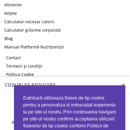
Alimente
Rețete
Calculator necesar caloric
Calculator grăsime corporală
Blog
Manual Platformă Nutriționiști
Contact
Termeni și condiții
Politica Cookie
Politica de confidențialitate
×
CODURI DE REDUCERE
Eatntrack utilizeaza fisiere de tip cookie
MYPROTEIN
pentru a personaliza si imbunatati experienta
ta pe site-ul nostru. Prin continuarea navigarii
pe site-ul nostru confirmi acceptarea utilizarii
Ai
40%
reducere la orice comandă folosind codul
fisierelor de tip cookie conform Politicii de
EATTRACK