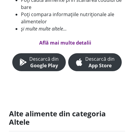
Poți căuta alimente prin scanarea codului de
bare
Poți compara informațiile nutriționale ale
alimentelor
și multe multe altele...
Află mai multe detalii
Descarcă din
Descarcă din
Google Play
App Store
Alte alimente din categoria
Altele