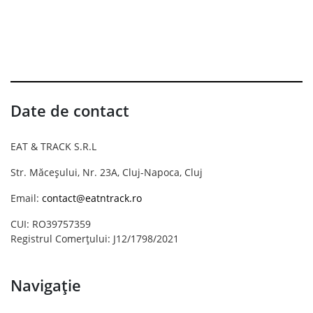
Date de contact
EAT & TRACK S.R.L
Str. Măceșului, Nr. 23A, Cluj-Napoca, Cluj
Email:
contact@eatntrack.ro
CUI: RO39757359
Registrul Comerțului: J12/1798/2021
Navigație