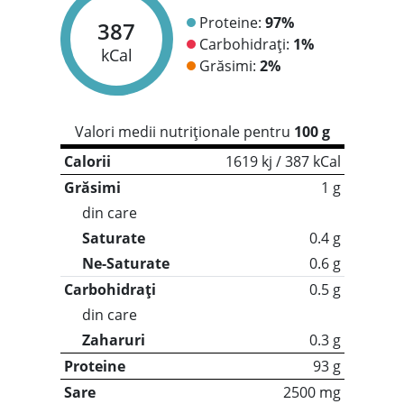
Proteine:
97%
387
Carbohidrați:
1%
kCal
Grăsimi:
2%
Valori medii nutriționale pentru
100 g
Calorii
1619 kj / 387 kCal
Grăsimi
1 g
din care
Saturate
0.4 g
Ne-Saturate
0.6 g
Carbohidrați
0.5 g
din care
Zaharuri
0.3 g
Proteine
93 g
Sare
2500 mg