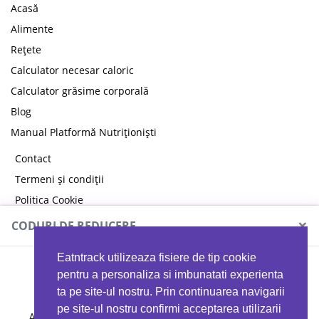
Acasă
Alimente
Rețete
Calculator necesar caloric
Calculator grăsime corporală
Blog
Manual Platformă Nutriționiști
Contact
Termeni și condiții
Politica Cookie
Politica de confidențialitate
×
CODURI DE REDUCERE
Eatntrack utilizeaza fisiere de tip cookie
MYPROTEIN
pentru a personaliza si imbunatati experienta
ta pe site-ul nostru. Prin continuarea navigarii
pe site-ul nostru confirmi acceptarea utilizarii
Ai
40%
reducere la orice comandă folosind codul