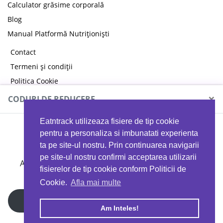
Calculator grăsime corporală
Blog
Manual Platformă Nutriționiști
Contact
Termeni și condiții
Politica Cookie
Politica de confidențialitate
×
CODURI DE REDUCERE
Eatntrack utilizeaza fisiere de tip cookie
MYPROTEIN
pentru a personaliza si imbunatati experienta
ta pe site-ul nostru. Prin continuarea navigarii
pe site-ul nostru confirmi acceptarea utilizarii
Ai
40%
reducere la orice comandă folosind codul
fisierelor de tip cookie conform Politicii de
EATTRACK
Cookie.
Afla mai multe
Profită acum
Am Inteles!
Copyright © 2026 EAT & TRACK S.R.L