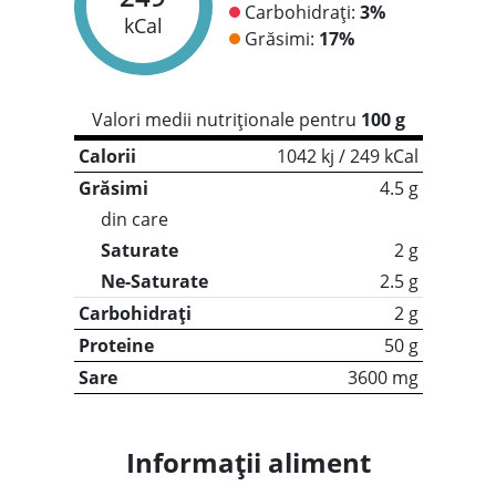
Carbohidrați:
3%
kCal
Grăsimi:
17%
Valori medii nutriționale pentru
100 g
Calorii
1042 kj / 249 kCal
Grăsimi
4.5 g
din care
Saturate
2 g
Ne-Saturate
2.5 g
Carbohidrați
2 g
Proteine
50 g
Sare
3600 mg
Informații aliment