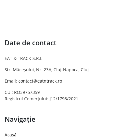
Date de contact
EAT & TRACK S.R.L
Str. Măceșului, Nr. 23A, Cluj-Napoca, Cluj
Email:
contact@eatntrack.ro
CUI: RO39757359
Registrul Comerțului: J12/1798/2021
Navigație
Acasă