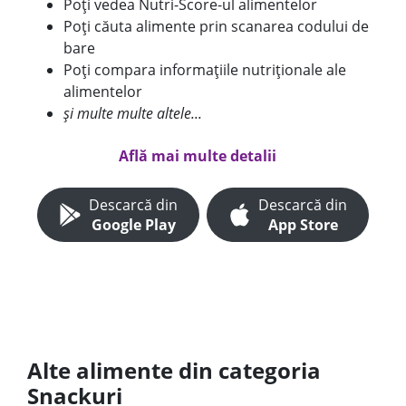
Poți vedea Nutri-Score-ul alimentelor
Poți căuta alimente prin scanarea codului de
bare
Poți compara informațiile nutriționale ale
alimentelor
și multe multe altele...
Află mai multe detalii
Descarcă din
Descarcă din
Google Play
App Store
Alte alimente din categoria
Snackuri