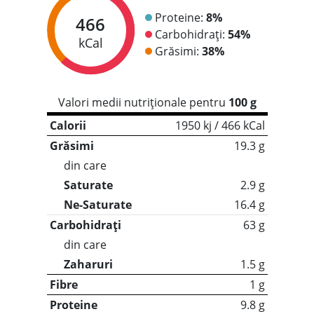
Proteine:
8%
466
Carbohidrați:
54%
kCal
Grăsimi:
38%
Valori medii nutriționale pentru
100 g
Calorii
1950 kj / 466 kCal
Grăsimi
19.3 g
din care
Saturate
2.9 g
Ne-Saturate
16.4 g
Carbohidrați
63 g
din care
Zaharuri
1.5 g
Fibre
1 g
Proteine
9.8 g