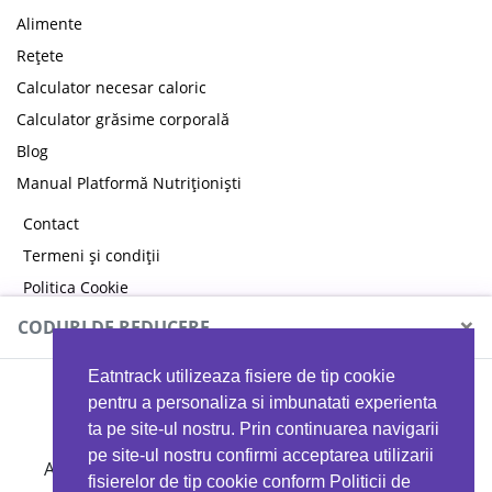
Alimente
Rețete
Calculator necesar caloric
Calculator grăsime corporală
Blog
Manual Platformă Nutriționiști
Contact
Termeni și condiții
Politica Cookie
Politica de confidențialitate
×
CODURI DE REDUCERE
Eatntrack utilizeaza fisiere de tip cookie
MYPROTEIN
pentru a personaliza si imbunatati experienta
ta pe site-ul nostru. Prin continuarea navigarii
pe site-ul nostru confirmi acceptarea utilizarii
Ai
40%
reducere la orice comandă folosind codul
fisierelor de tip cookie conform Politicii de