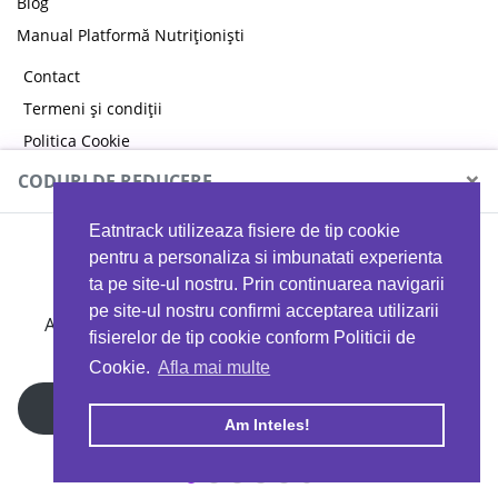
Blog
Manual Platformă Nutriționiști
Contact
Termeni și condiții
Politica Cookie
Politica de confidențialitate
×
CODURI DE REDUCERE
Eatntrack utilizeaza fisiere de tip cookie
MYPROTEIN
pentru a personaliza si imbunatati experienta
ta pe site-ul nostru. Prin continuarea navigarii
pe site-ul nostru confirmi acceptarea utilizarii
Ai
40%
reducere la orice comandă folosind codul
fisierelor de tip cookie conform Politicii de
EATTRACK
Cookie.
Afla mai multe
Profită acum
Am Inteles!
Copyright © 2026 EAT & TRACK S.R.L