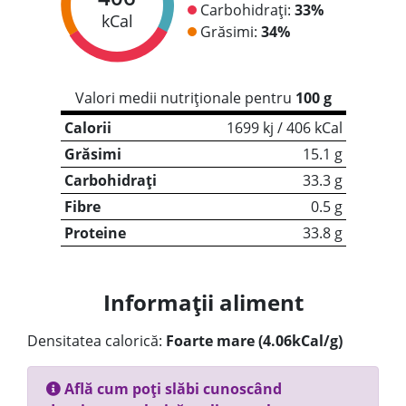
Carbohidrați:
33%
kCal
Grăsimi:
34%
Valori medii nutriționale pentru
100 g
Calorii
1699 kj / 406 kCal
Grăsimi
15.1 g
Carbohidrați
33.3 g
Fibre
0.5 g
Proteine
33.8 g
Informații aliment
Densitatea calorică:
Foarte mare (4.06kCal/g)
Află cum poți slăbi cunoscând