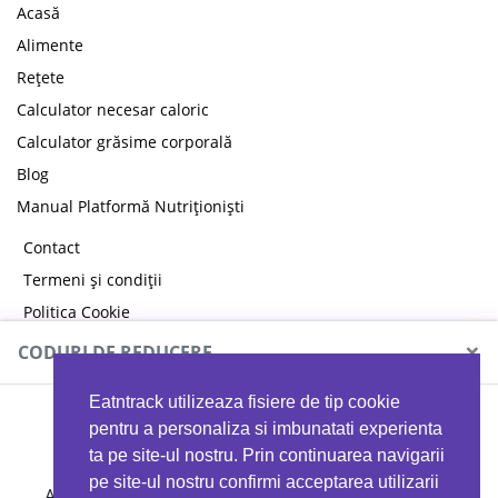
Acasă
Alimente
Rețete
Calculator necesar caloric
Calculator grăsime corporală
Blog
Manual Platformă Nutriționiști
Contact
Termeni și condiții
Politica Cookie
Politica de confidențialitate
×
CODURI DE REDUCERE
Eatntrack utilizeaza fisiere de tip cookie
MYPROTEIN
pentru a personaliza si imbunatati experienta
ta pe site-ul nostru. Prin continuarea navigarii
pe site-ul nostru confirmi acceptarea utilizarii
Ai
40%
reducere la orice comandă folosind codul