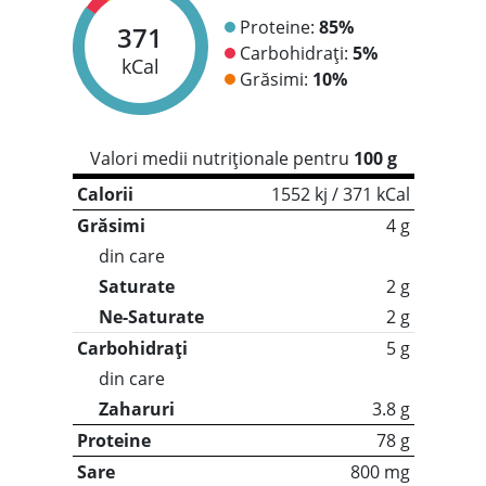
Proteine:
85%
371
Carbohidrați:
5%
kCal
Grăsimi:
10%
Valori medii nutriționale pentru
100 g
Calorii
1552 kj / 371 kCal
Grăsimi
4 g
din care
Saturate
2 g
Ne-Saturate
2 g
Carbohidrați
5 g
din care
Zaharuri
3.8 g
Proteine
78 g
Sare
800 mg