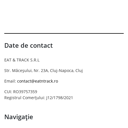
Date de contact
EAT & TRACK S.R.L
Str. Măceșului, Nr. 23A, Cluj-Napoca, Cluj
Email:
contact@eatntrack.ro
CUI: RO39757359
Registrul Comerțului: J12/1798/2021
Navigație