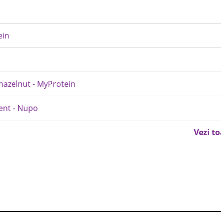
ein
 hazelnut - MyProtein
ent - Nupo
Vezi t