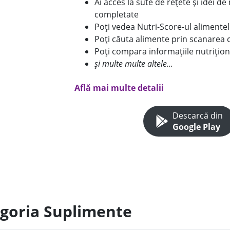
Ai acces la sute de rețete și idei d
completate
Poți vedea Nutri-Score-ul alimente
Poți căuta alimente prin scanarea 
Poți compara informațiile nutrițion
și multe multe altele...
Află mai multe detalii
Descarcă din
Google Play
egoria Suplimente