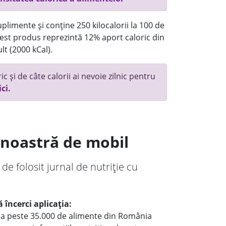
plimente și conține 250 kilocalorii la 100 de
st produs reprezintă 12% aport caloric din
lt (2000 kCal).
c și de câte calorii ai nevoie zilnic pentru
ici.
a noastră de mobil
 de folosit jurnal de nutriție cu
 încerci aplicația:
le a peste 35.000 de alimente din România