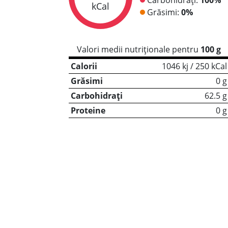
kCal
Grăsimi:
0%
Valori medii nutriționale pentru
100 g
Calorii
1046 kj / 250 kCal
Grăsimi
0 g
Carbohidrați
62.5 g
Proteine
0 g