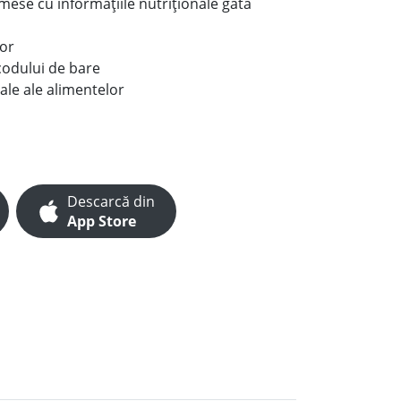
e mese cu informațiile nutriționale gata
lor
codului de bare
ale ale alimentelor
Descarcă din
App Store