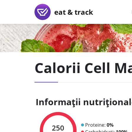
eat & track
Calorii Cell 
Informații nutriționa
Proteine:
0%
250
Carbohidrați:
100%