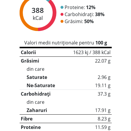
Proteine:
12%
388
Carbohidrați:
38%
kCal
Grăsimi:
50%
Valori medii nutriționale pentru
100 g
Calorii
1623 kj / 388 kCal
Grăsimi
22.07 g
din care
Saturate
2.96 g
Ne-Saturate
19.11 g
Carbohidrați
37.3 g
din care
Zaharuri
17.91 g
Fibre
8.23 g
Proteine
11.59 g