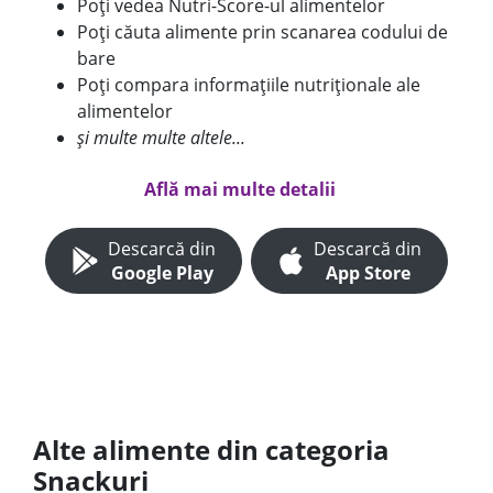
Poți vedea Nutri-Score-ul alimentelor
Poți căuta alimente prin scanarea codului de
bare
Poți compara informațiile nutriționale ale
alimentelor
și multe multe altele...
Află mai multe detalii
Descarcă din
Descarcă din
Google Play
App Store
Alte alimente din categoria
Snackuri