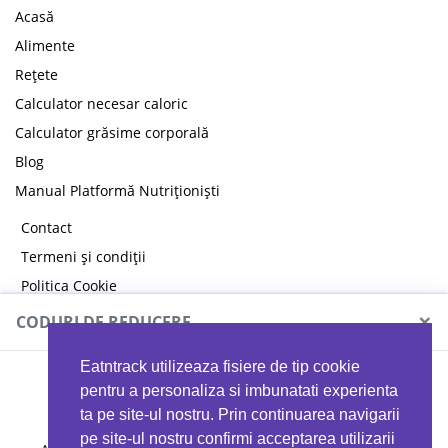
Acasă
Alimente
Rețete
Calculator necesar caloric
Calculator grăsime corporală
Blog
Manual Platformă Nutriționiști
Contact
Termeni și condiții
Politica Cookie
Politica de confidențialitate
×
CODURI DE REDUCERE
Eatntrack utilizeaza fisiere de tip cookie
MYPROTEIN
pentru a personaliza si imbunatati experienta
ta pe site-ul nostru. Prin continuarea navigarii
pe site-ul nostru confirmi acceptarea utilizarii