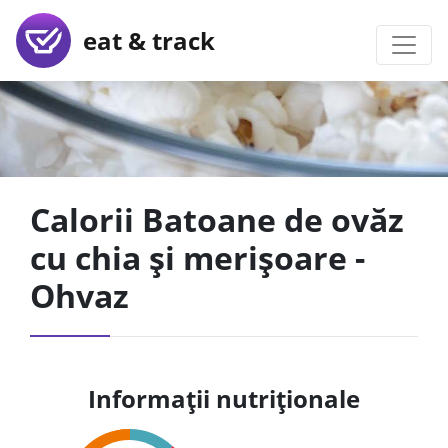
eat & track
Calorii Batoane de ovăz
cu chia și merișoare -
Ohvaz
Informații nutriționale