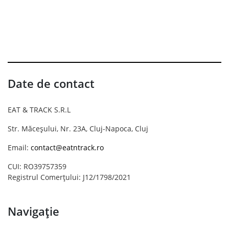
Date de contact
EAT & TRACK S.R.L
Str. Măceșului, Nr. 23A, Cluj-Napoca, Cluj
Email:
contact@eatntrack.ro
CUI: RO39757359
Registrul Comerțului: J12/1798/2021
Navigație