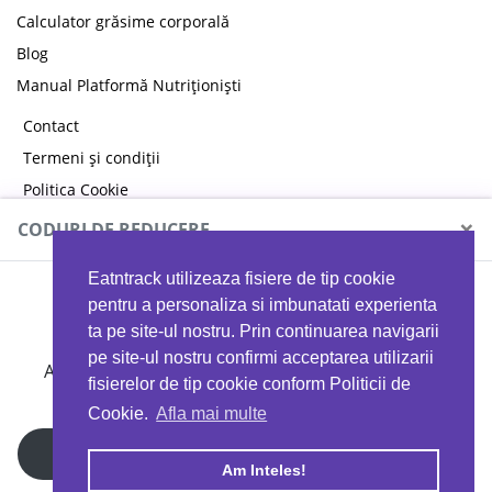
Calculator grăsime corporală
Blog
Manual Platformă Nutriționiști
Contact
Termeni și condiții
Politica Cookie
Politica de confidențialitate
×
CODURI DE REDUCERE
Eatntrack utilizeaza fisiere de tip cookie
MYPROTEIN
pentru a personaliza si imbunatati experienta
ta pe site-ul nostru. Prin continuarea navigarii
pe site-ul nostru confirmi acceptarea utilizarii
Ai
40%
reducere la orice comandă folosind codul
fisierelor de tip cookie conform Politicii de
EATTRACK
Cookie.
Afla mai multe
Profită acum
Am Inteles!
Copyright © 2026 EAT & TRACK S.R.L