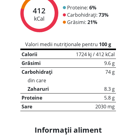
Proteine:
6%
412
Carbohidrați:
73%
kCal
Grăsimi:
21%
Valori medii nutriționale pentru
100 g
Calorii
1724 kj / 412 kCal
Grăsimi
9.6 g
Carbohidrați
74 g
din care
Zaharuri
8.3 g
Proteine
5.8 g
Sare
2030 mg
Informații aliment