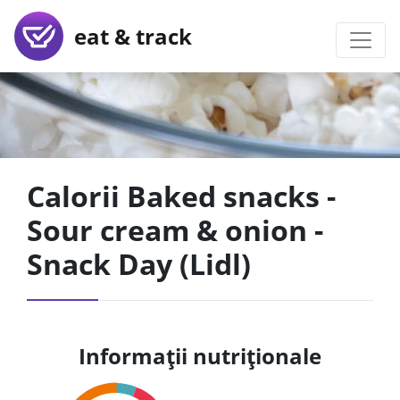
eat & track
Calorii Baked snacks -
Sour cream & onion -
Snack Day (Lidl)
Informații nutriționale