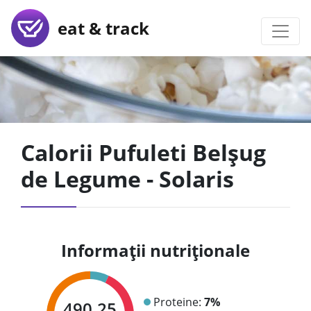
eat & track
Calorii Pufuleti Belșug
de Legume - Solaris
Informații nutriționale
Proteine:
7%
490.25