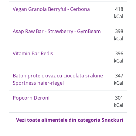
Vegan Granola Berryful - Cerbona
418
kCal
Asap Raw Bar - Strawberry - GymBeam
398
kCal
Vitamin Bar Redis
396
kCal
Baton proteic ovaz cu ciocolata si alune
347
Sportness hafer-riegel
kCal
Popcorn Deroni
301
kCal
Vezi toate alimentele din categoria Snackuri