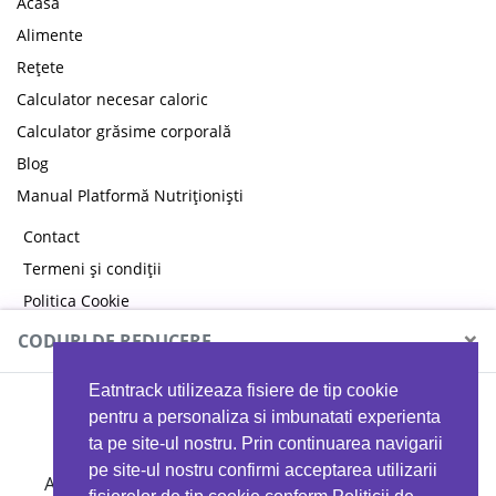
Acasă
Alimente
Rețete
Calculator necesar caloric
Calculator grăsime corporală
Blog
Manual Platformă Nutriționiști
Contact
Termeni și condiții
Politica Cookie
Politica de confidențialitate
×
CODURI DE REDUCERE
Eatntrack utilizeaza fisiere de tip cookie
MYPROTEIN
pentru a personaliza si imbunatati experienta
ta pe site-ul nostru. Prin continuarea navigarii
pe site-ul nostru confirmi acceptarea utilizarii
Ai
40%
reducere la orice comandă folosind codul