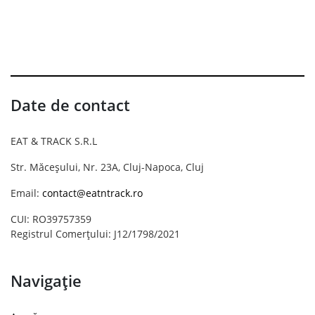
Date de contact
EAT & TRACK S.R.L
Str. Măceșului, Nr. 23A, Cluj-Napoca, Cluj
Email:
contact@eatntrack.ro
CUI: RO39757359
Registrul Comerțului: J12/1798/2021
Navigație