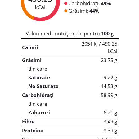
Carbohidrați:
49%
kCal
Grăsimi:
44%
Valori medii nutriționale pentru
100 g
2051 kj / 490.25
Calorii
kCal
Grăsimi
23.75 g
din care
Saturate
9.22 g
Ne-Saturate
14.53 g
Carbohidrați
58.99 g
din care
Zaharuri
6.21 g
Fibre
3.49 g
Proteine
8.39 g