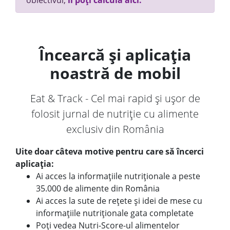
obiectivul,
îl poți calcula aici.
Încearcă și aplicația
noastră de mobil
Eat & Track - Cel mai rapid și ușor de
folosit jurnal de nutriție cu alimente
exclusiv din România
Uite doar câteva motive pentru care să încerci
aplicația:
Ai acces la informațiile nutriționale a peste
35.000 de alimente din România
Ai acces la sute de rețete și idei de mese cu
informațiile nutriționale gata completate
Poți vedea Nutri-Score-ul alimentelor