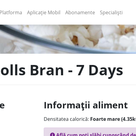
(current)
(current)
Platforma
Aplicație Mobil
Abonamente
Specialiști
olls Bran - 7 Days
le
Informații aliment
Densitatea calorică:
Foarte mare (4.35k
Află cum poți slăbi cunoscând de