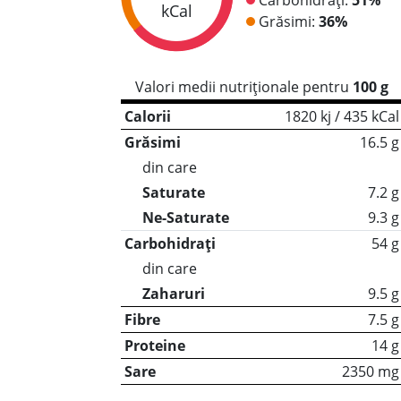
kCal
Grăsimi:
36%
Valori medii nutriționale pentru
100 g
Calorii
1820 kj / 435 kCal
Grăsimi
16.5 g
din care
Saturate
7.2 g
Ne-Saturate
9.3 g
Carbohidrați
54 g
din care
Zaharuri
9.5 g
Fibre
7.5 g
Proteine
14 g
Sare
2350 mg