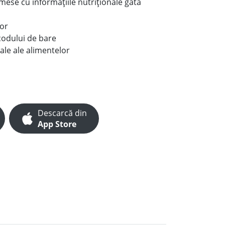
e mese cu informațiile nutriționale gata
lor
codului de bare
ale ale alimentelor
Descarcă din
App Store