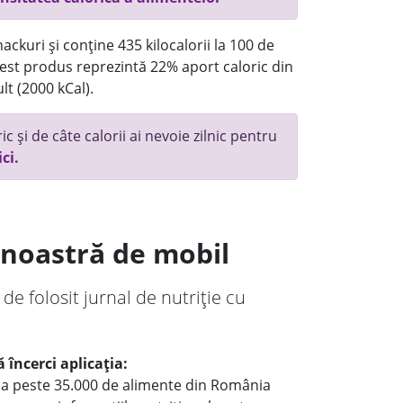
ackuri și conține 435 kilocalorii la 100 de
st produs reprezintă 22% aport caloric din
lt (2000 kCal).
c și de câte calorii ai nevoie zilnic pentru
ici.
a noastră de mobil
 de folosit jurnal de nutriție cu
 încerci aplicația:
le a peste 35.000 de alimente din România