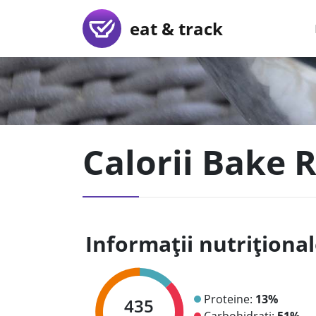
eat & track
Calorii Bake R
Informații nutriționa
Proteine:
13%
435
Carbohidrați:
51%