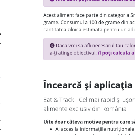
Acest aliment face parte din categoria Sn
grame. Consumul a 100 de grame din ace
cantitatea zilnică estimată pentru un adu
Dacă vrei să afli necesarul tău calori
a-ți atinge obiectivul,
îl poți calcula a
Încearcă și aplicați
Eat & Track - Cel mai rapid și ușor
alimente exclusiv din România
Uite doar câteva motive pentru care să
Ai acces la informațiile nutriționa