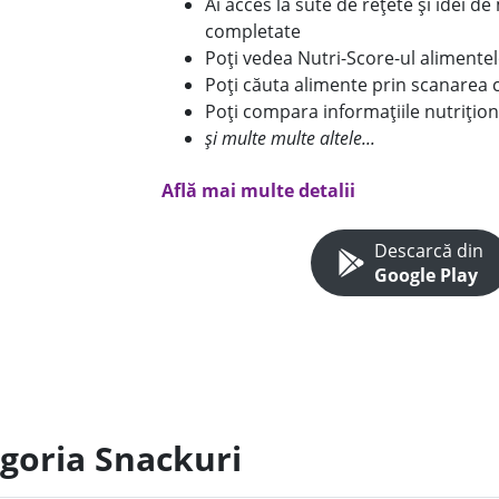
Ai acces la sute de rețete și idei d
completate
Poți vedea Nutri-Score-ul alimente
Poți căuta alimente prin scanarea 
Poți compara informațiile nutrițion
și multe multe altele...
Află mai multe detalii
Descarcă din
Google Play
egoria Snackuri