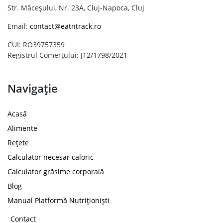
Str. Măceșului, Nr. 23A, Cluj-Napoca, Cluj
Email:
contact@eatntrack.ro
CUI: RO39757359
Registrul Comerțului: J12/1798/2021
Navigație
Acasă
Alimente
Rețete
Calculator necesar caloric
Calculator grăsime corporală
Blog
Manual Platformă Nutriționiști
Contact