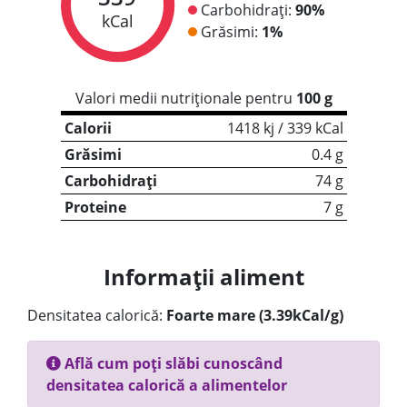
Carbohidrați:
90%
kCal
Grăsimi:
1%
Valori medii nutriționale pentru
100 g
Calorii
1418 kj / 339 kCal
Grăsimi
0.4 g
Carbohidrați
74 g
Proteine
7 g
Informații aliment
Densitatea calorică:
Foarte mare (3.39kCal/g)
Află cum poți slăbi cunoscând
densitatea calorică a alimentelor