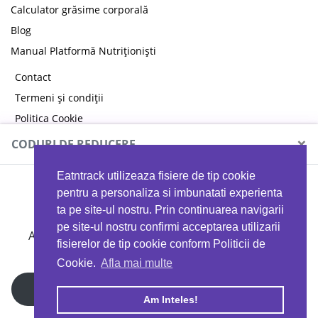
Calculator grăsime corporală
Blog
Manual Platformă Nutriționiști
Contact
Termeni și condiții
Politica Cookie
Politica de confidențialitate
×
CODURI DE REDUCERE
Eatntrack utilizeaza fisiere de tip cookie
MYPROTEIN
pentru a personaliza si imbunatati experienta
ta pe site-ul nostru. Prin continuarea navigarii
pe site-ul nostru confirmi acceptarea utilizarii
Ai
40%
reducere la orice comandă folosind codul
fisierelor de tip cookie conform Politicii de
EATTRACK
Cookie.
Afla mai multe
Profită acum
Am Inteles!
Copyright © 2026 EAT & TRACK S.R.L