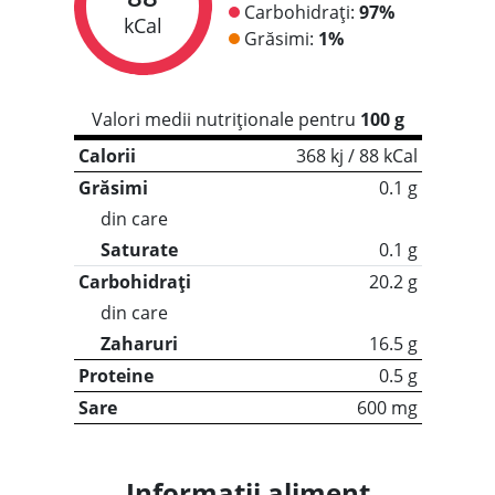
Carbohidrați:
97%
kCal
Grăsimi:
1%
Valori medii nutriționale pentru
100 g
Calorii
368 kj / 88 kCal
Grăsimi
0.1 g
din care
Saturate
0.1 g
Carbohidrați
20.2 g
din care
Zaharuri
16.5 g
Proteine
0.5 g
Sare
600 mg
Informații aliment