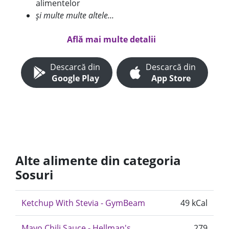
alimentelor
și multe multe altele...
Află mai multe detalii
Descarcă din
Descarcă din
Google Play
App Store
Alte alimente din categoria
Sosuri
Ketchup With Stevia - GymBeam
49 kCal
Mayo Chili Sauce - Hellman's
279