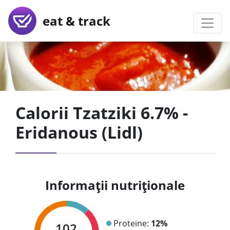
eat & track
Calorii Tzatziki 6.7% -
Eridanous (Lidl)
Informații nutriționale
Proteine:
12%
102