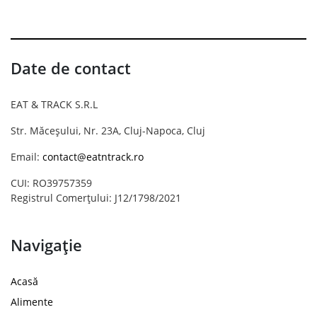
Date de contact
EAT & TRACK S.R.L
Str. Măceșului, Nr. 23A, Cluj-Napoca, Cluj
Email:
contact@eatntrack.ro
CUI: RO39757359
Registrul Comerțului: J12/1798/2021
Navigație
Acasă
Alimente