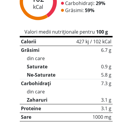
Carbohidrați:
29%
kCal
Grăsimi:
59%
Valori medii nutriționale pentru
100 g
Calorii
427 kj / 102 kCal
Grăsimi
6.7 g
din care
Saturate
0.9 g
Ne-Saturate
5.8 g
Carbohidrați
7.3 g
din care
Zaharuri
3.1 g
Proteine
3.1 g
Sare
1000 mg