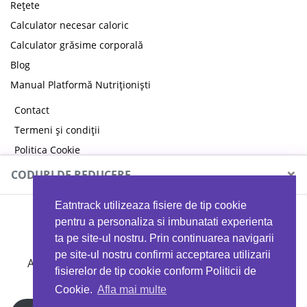
Rețete
Calculator necesar caloric
Calculator grăsime corporală
Blog
Manual Platformă Nutriționiști
Contact
Termeni și condiții
Politica Cookie
Politica de confidențialitate
×
CODURI DE REDUCERE
Eatntrack utilizeaza fisiere de tip cookie
MYPROTEIN
pentru a personaliza si imbunatati experienta
ta pe site-ul nostru. Prin continuarea navigarii
pe site-ul nostru confirmi acceptarea utilizarii
Ai
40%
reducere la orice comandă folosind codul
fisierelor de tip cookie conform Politicii de
EATTRACK
Cookie.
Afla mai multe