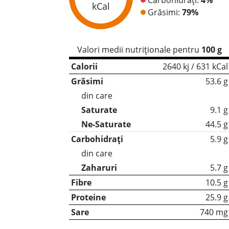
kCal
Grăsimi:
79%
Valori medii nutriționale pentru
100 g
Calorii
2640 kj / 631 kCal
Grăsimi
53.6 g
din care
Saturate
9.1 g
Ne-Saturate
44.5 g
Carbohidrați
5.9 g
din care
Zaharuri
5.7 g
Fibre
10.5 g
Proteine
25.9 g
Sare
740 mg