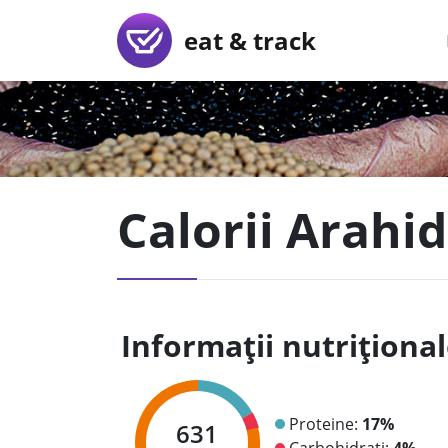
eat & track
Calorii Arahid
Informații nutriționa
Proteine:
17%
631
Carbohidrați:
4%