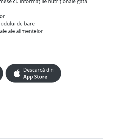
e mese cu informațiile nutriționale gata
lor
codului de bare
ale ale alimentelor
Descarcă din
App Store