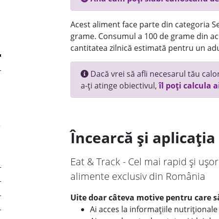
Acest aliment face parte din categoria Se
grame. Consumul a 100 de grame din ace
cantitatea zilnică estimată pentru un adu
Dacă vrei să afli necesarul tău calori
a-ți atinge obiectivul,
îl poți calcula a
Încearcă și aplicați
Eat & Track - Cel mai rapid și ușor
alimente exclusiv din România
Uite doar câteva motive pentru care să
Ai acces la informațiile nutriționa