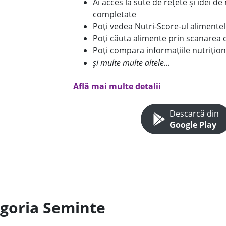
Ai acces la sute de rețete și idei d
completate
Poți vedea Nutri-Score-ul alimente
Poți căuta alimente prin scanarea 
Poți compara informațiile nutrițion
și multe multe altele...
Află mai multe detalii
Descarcă din
Google Play
egoria Seminte