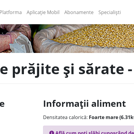
(current)
(current)
Platforma
Aplicație Mobil
Abonamente
Specialiști
e prăjite și sărate 
le
Informații aliment
Densitatea calorică:
Foarte mare (6.31k
Află cum poți slăbi cunoscând de