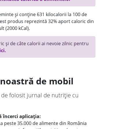
minte și conține 631 kilocalorii la 100 de
st produs reprezintă 32% aport caloric din
lt (2000 kCal).
c și de câte calorii ai nevoie zilnic pentru
ici.
a noastră de mobil
 de folosit jurnal de nutriție cu
 încerci aplicația:
le a peste 35.000 de alimente din România