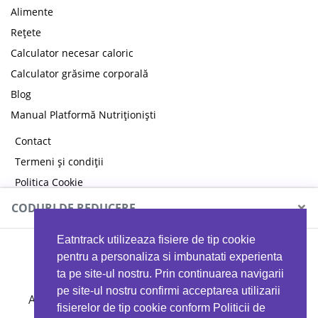
Alimente
Rețete
Calculator necesar caloric
Calculator grăsime corporală
Blog
Manual Platformă Nutriționiști
Contact
Termeni și condiții
Politica Cookie
Politica de confidențialitate
×
CODURI DE REDUCERE
Eatntrack utilizeaza fisiere de tip cookie
MYPROTEIN
pentru a personaliza si imbunatati experienta
ta pe site-ul nostru. Prin continuarea navigarii
pe site-ul nostru confirmi acceptarea utilizarii
Ai
40%
reducere la orice comandă folosind codul
fisierelor de tip cookie conform Politicii de
EATTRACK