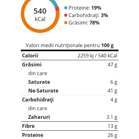
Proteine:
19%
540
Carbohidrați:
3%
kCal
Grăsimi:
78%
Valori medii nutriționale pentru
100 g
Calorii
2259 kj / 540 kCal
Grăsimi
47 g
din care
Saturate
6 g
Ne-Saturate
41 g
Carbohidrați
4 g
din care
Zaharuri
3.1 g
Fibre
13 g
Proteine
26 g