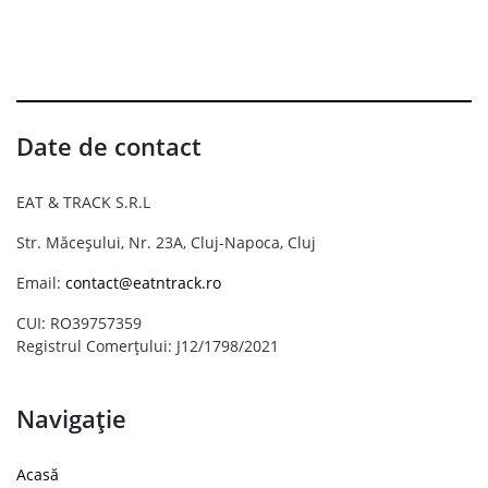
Date de contact
EAT & TRACK S.R.L
Str. Măceșului, Nr. 23A, Cluj-Napoca, Cluj
Email:
contact@eatntrack.ro
CUI: RO39757359
Registrul Comerțului: J12/1798/2021
Navigație
Acasă