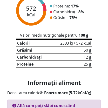
Proteine:
17%
572
Carbohidrați:
8%
kCal
Grăsimi:
75%
Valori medii nutriționale pentru
100 g
Calorii
2393 kj / 572 kCal
Grăsimi
50 g
Carbohidrați
12 g
Proteine
25 g
Informații aliment
Densitatea calorică:
Foarte mare (5.72kCal/g)
Află cum poți slăbi cunoscând