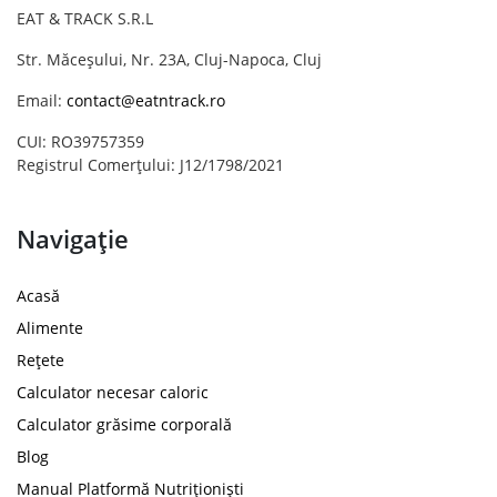
EAT & TRACK S.R.L
Str. Măceșului, Nr. 23A, Cluj-Napoca, Cluj
Email:
contact@eatntrack.ro
CUI: RO39757359
Registrul Comerțului: J12/1798/2021
Navigație
Acasă
Alimente
Rețete
Calculator necesar caloric
Calculator grăsime corporală
Blog
Manual Platformă Nutriționiști