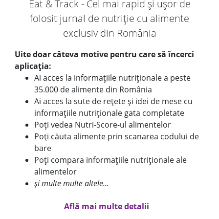
Eat & Track - Cel mai rapid și ușor de
folosit jurnal de nutriție cu alimente
exclusiv din România
Uite doar câteva motive pentru care să încerci
aplicația:
Ai acces la informațiile nutriționale a peste
35.000 de alimente din România
Ai acces la sute de rețete și idei de mese cu
informațiile nutriționale gata completate
Poți vedea Nutri-Score-ul alimentelor
Poți căuta alimente prin scanarea codului de
bare
Poți compara informațiile nutriționale ale
alimentelor
și multe multe altele...
Află mai multe detalii