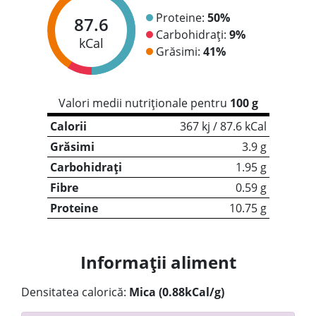
Proteine:
50%
87.6
Carbohidrați:
9%
kCal
Grăsimi:
41%
Valori medii nutriționale pentru
100 g
Calorii
367 kj / 87.6 kCal
Grăsimi
3.9 g
Carbohidrați
1.95 g
Fibre
0.59 g
Proteine
10.75 g
Informații aliment
Densitatea calorică:
Mica (0.88kCal/g)