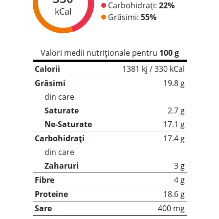
Carbohidrați:
22%
kCal
Grăsimi:
55%
Valori medii nutriționale pentru
100 g
Calorii
1381 kj / 330 kCal
Grăsimi
19.8 g
din care
Saturate
2.7 g
Ne-Saturate
17.1 g
Carbohidrați
17.4 g
din care
Zaharuri
3 g
Fibre
4 g
Proteine
18.6 g
Sare
400 mg