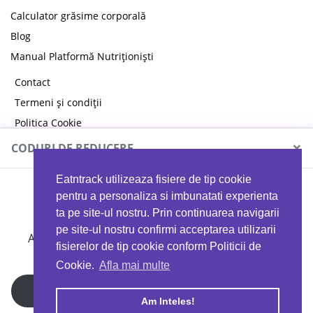
Calculator grăsime corporală
Blog
Manual Platformă Nutriționiști
Contact
Termeni și condiții
Politica Cookie
Politica de confidențialitate
×
CODURI DE REDUCERE
Eatntrack utilizeaza fisiere de tip cookie
MYPROTEIN
pentru a personaliza si imbunatati experienta
ta pe site-ul nostru. Prin continuarea navigarii
pe site-ul nostru confirmi acceptarea utilizarii
Ai
40%
reducere la orice comandă folosind codul
fisierelor de tip cookie conform Politicii de
EATTRACK
Cookie.
Afla mai multe
Profită acum
Am Inteles!