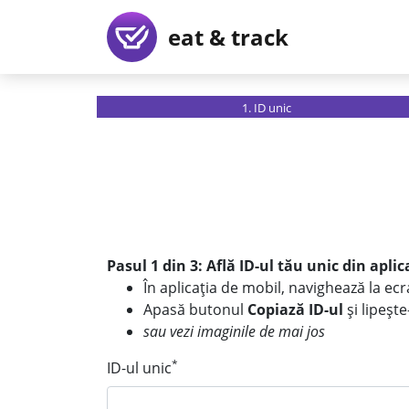
eat & track
1. ID unic
Pasul 1 din 3: Află ID-ul tău unic din apli
În aplicația de mobil, navighează la ec
Apasă butonul
Copiază ID-ul
și lipește
sau vezi imaginile de mai jos
*
ID-ul unic