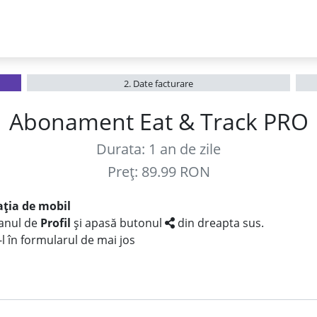
2. Date facturare
Abonament Eat & Track PRO
Durata: 1 an de zile
Preț: 89.99 RON
cația de mobil
ranul de
Profil
și apasă butonul
din dreapta sus.
-l în formularul de mai jos