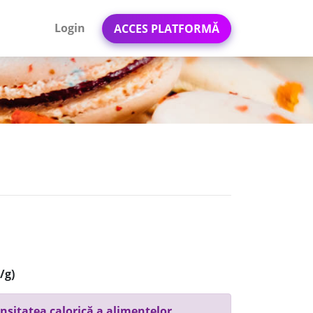
Login
ACCES PLATFORMĂ
/g)
nsitatea calorică a alimentelor