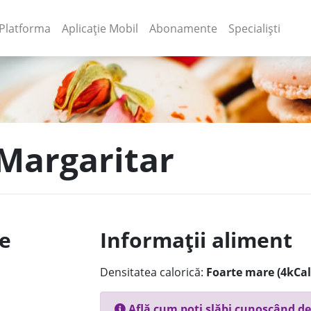
(current)
(current)
Platforma
Aplicație Mobil
Abonamente
Specialiști
 Margaritar
le
Informații aliment
Densitatea calorică:
Foarte mare (4kCal
Află cum poți slăbi cunoscând de