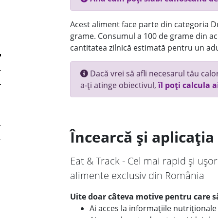
Acest aliment face parte din categoria Dul
grame. Consumul a 100 de grame din ace
cantitatea zilnică estimată pentru un adu
Dacă vrei să afli necesarul tău calori
a-ți atinge obiectivul,
îl poți calcula a
Încearcă și aplicați
Eat & Track - Cel mai rapid și ușor
alimente exclusiv din România
Uite doar câteva motive pentru care să
Ai acces la informațiile nutriționa