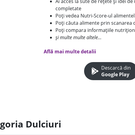
Ai acces la sute de rețete și idei d
completate
Poți vedea Nutri-Score-ul alimente
Poți căuta alimente prin scanarea 
Poți compara informațiile nutrițion
și multe multe altele...
Află mai multe detalii
Descarcă din
Google Play
goria Dulciuri