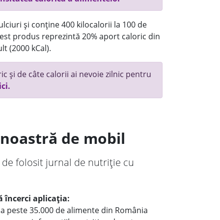
ciuri și conține 400 kilocalorii la 100 de
st produs reprezintă 20% aport caloric din
lt (2000 kCal).
c și de câte calorii ai nevoie zilnic pentru
ici.
a noastră de mobil
 de folosit jurnal de nutriție cu
 încerci aplicația:
le a peste 35.000 de alimente din România