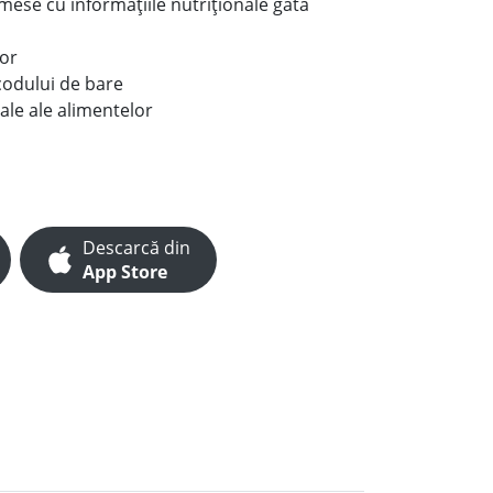
e mese cu informațiile nutriționale gata
lor
codului de bare
ale ale alimentelor
Descarcă din
App Store