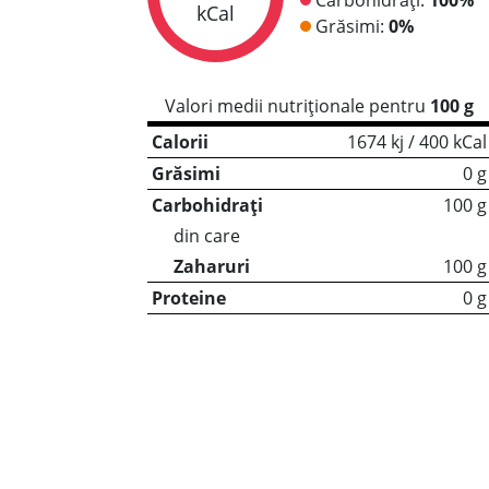
kCal
Grăsimi:
0%
Valori medii nutriționale pentru
100 g
Calorii
1674 kj / 400 kCal
Grăsimi
0 g
Carbohidrați
100 g
din care
Zaharuri
100 g
Proteine
0 g