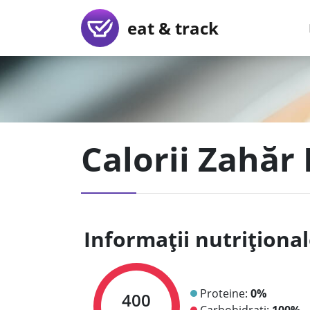
eat & track
Calorii Zahăr
Informații nutriționa
Proteine:
0%
400
Carbohidrați:
100%