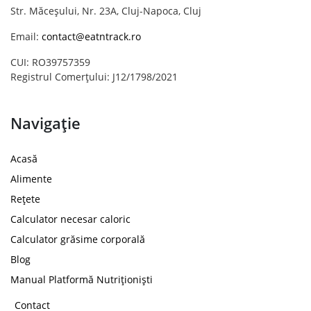
Str. Măceșului, Nr. 23A, Cluj-Napoca, Cluj
Email:
contact@eatntrack.ro
CUI: RO39757359
Registrul Comerțului: J12/1798/2021
Navigație
Acasă
Alimente
Rețete
Calculator necesar caloric
Calculator grăsime corporală
Blog
Manual Platformă Nutriționiști
Contact