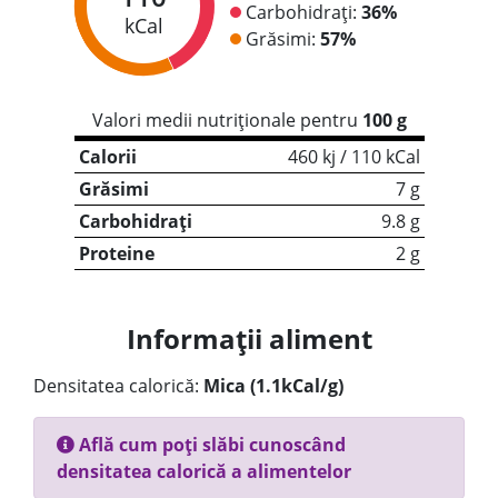
Carbohidrați:
36%
kCal
Grăsimi:
57%
Valori medii nutriționale pentru
100 g
Calorii
460 kj / 110 kCal
Grăsimi
7 g
Carbohidrați
9.8 g
Proteine
2 g
Informații aliment
Densitatea calorică:
Mica (1.1kCal/g)
Află cum poți slăbi cunoscând
densitatea calorică a alimentelor