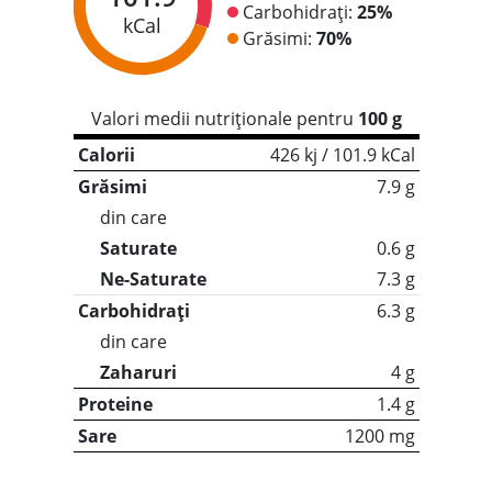
Carbohidrați:
25%
kCal
Grăsimi:
70%
Valori medii nutriționale pentru
100 g
Calorii
426 kj / 101.9 kCal
Grăsimi
7.9 g
din care
Saturate
0.6 g
Ne-Saturate
7.3 g
Carbohidrați
6.3 g
din care
Zaharuri
4 g
Proteine
1.4 g
Sare
1200 mg