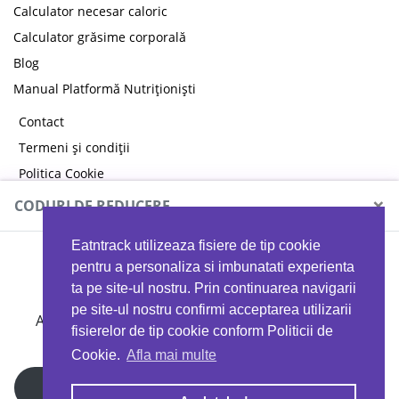
Calculator necesar caloric
Calculator grăsime corporală
Blog
Manual Platformă Nutriționiști
Contact
Termeni și condiții
Politica Cookie
Politica de confidențialitate
×
CODURI DE REDUCERE
Eatntrack utilizeaza fisiere de tip cookie
MYPROTEIN
pentru a personaliza si imbunatati experienta
ta pe site-ul nostru. Prin continuarea navigarii
pe site-ul nostru confirmi acceptarea utilizarii
Ai
40%
reducere la orice comandă folosind codul
fisierelor de tip cookie conform Politicii de
EATTRACK
Cookie.
Afla mai multe
Profită acum