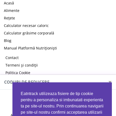
Acasă
Alimente
Rețete
Calculator necesar caloric
Calculator grăsime corporală
Blog
Manual Platformă Nutriționiști
Contact
Termeni și condiții
Politica Cookie
Politica de confidențialitate
×
CODURI DE REDUCERE
Eatntrack utilizeaza fisiere de tip cookie
MYPROTEIN
pentru a personaliza si imbunatati experienta
ta pe site-ul nostru. Prin continuarea navigarii
pe site-ul nostru confirmi acceptarea utilizarii
Ai
40%
reducere la orice comandă folosind codul