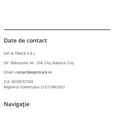
Date de contact
EAT & TRACK S.R.L
Str. Măceșului, Nr. 23A, Cluj-Napoca, Cluj
Email:
contact@eatntrack.ro
CUI: RO39757359
Registrul Comerțului: J12/1798/2021
Navigație