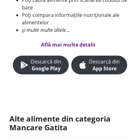
Poți căuta alimente prin scanarea codului de
bare
Poți compara informațiile nutriționale ale
alimentelor
și multe multe altele...
Află mai multe detalii
Descarcă din
Descarcă din
Google Play
App Store
Alte alimente din categoria
Mancare Gatita