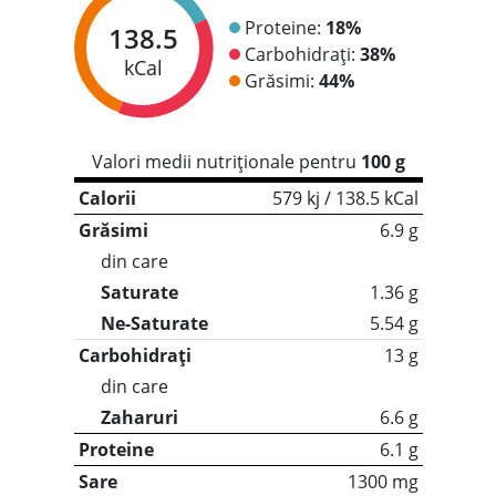
Proteine:
18%
138.5
Carbohidrați:
38%
kCal
Grăsimi:
44%
Valori medii nutriționale pentru
100 g
Calorii
579 kj / 138.5 kCal
Grăsimi
6.9 g
din care
Saturate
1.36 g
Ne-Saturate
5.54 g
Carbohidrați
13 g
din care
Zaharuri
6.6 g
Proteine
6.1 g
Sare
1300 mg