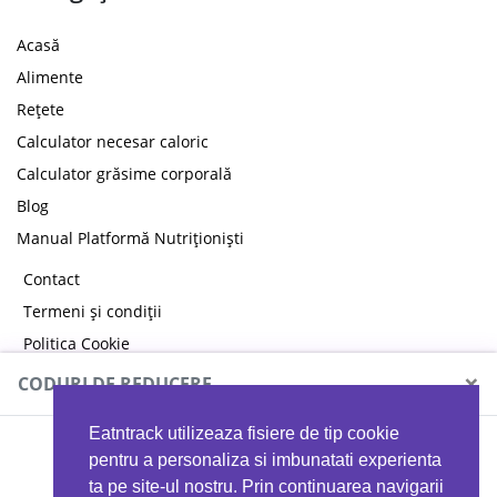
Acasă
Alimente
Rețete
Calculator necesar caloric
Calculator grăsime corporală
Blog
Manual Platformă Nutriționiști
Contact
Termeni și condiții
Politica Cookie
Politica de confidențialitate
×
CODURI DE REDUCERE
Eatntrack utilizeaza fisiere de tip cookie
MYPROTEIN
pentru a personaliza si imbunatati experienta
ta pe site-ul nostru. Prin continuarea navigarii