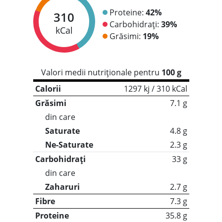
Proteine:
42%
310
Carbohidrați:
39%
kCal
Grăsimi:
19%
Valori medii nutriționale pentru
100 g
Calorii
1297 kj / 310 kCal
Grăsimi
7.1 g
din care
Saturate
4.8 g
Ne-Saturate
2.3 g
Carbohidrați
33 g
din care
Zaharuri
2.7 g
Fibre
7.3 g
Proteine
35.8 g