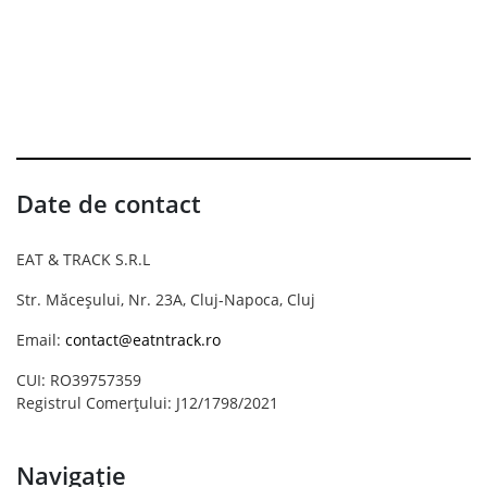
Date de contact
EAT & TRACK S.R.L
Str. Măceșului, Nr. 23A, Cluj-Napoca, Cluj
Email:
contact@eatntrack.ro
CUI: RO39757359
Registrul Comerțului: J12/1798/2021
Navigație