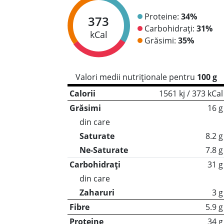
Proteine:
34%
373
Carbohidrați:
31%
kCal
Grăsimi:
35%
Valori medii nutriționale pentru
100 g
Calorii
1561 kj / 373 kCal
Grăsimi
16 g
din care
Saturate
8.2 g
Ne-Saturate
7.8 g
Carbohidrați
31 g
din care
Zaharuri
3 g
Fibre
5.9 g
Proteine
34 g