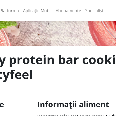
(current)
(current)
Platforma
Aplicație Mobil
Abonamente
Specialiști
y protein bar cook
tyfeel
le
Informații aliment