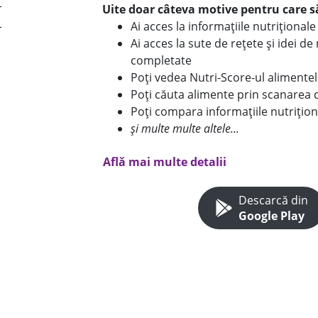
Uite doar câteva motive pentru care să
Ai acces la informațiile nutriționa
Ai acces la sute de rețete și idei d
completate
Poți vedea Nutri-Score-ul alimente
Poți căuta alimente prin scanarea 
Poți compara informațiile nutrițion
și multe multe altele...
Află mai multe detalii
Descarcă din
Google Play