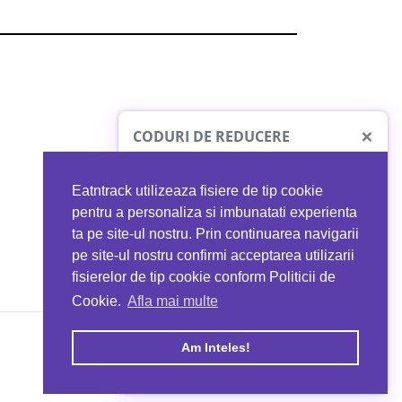
×
CODURI DE REDUCERE
Eatntrack utilizeaza fisiere de tip cookie
O41
MYPROTEIN
pentru a personaliza si imbunatati experienta
ta pe site-ul nostru. Prin continuarea navigarii
 orice comandă
Ai
40%
reducere la orice comandă
pe site-ul nostru confirmi acceptarea utilizarii
EATNTRACK
folosind codul
EATTRACK
fisierelor de tip cookie conform Politicii de
Cookie.
Afla mai multe
acum
Profită acum
Am Inteles!
Copyright © 2026 EAT & TRACK S.R.L