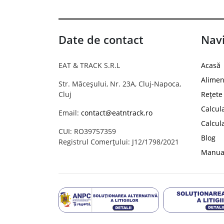
Date de contact
Navi
EAT & TRACK S.R.L
Acasă
Alimen
Str. Măceșului, Nr. 23A, Cluj-Napoca,
Cluj
Rețete
Calcul
Email:
contact@eatntrack.ro
Calcul
CUI: RO39757359
Blog
Registrul Comerțului: J12/1798/2021
Manual