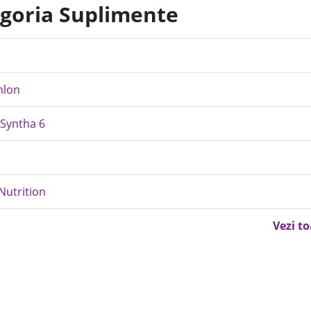
egoria Suplimente
hlon
 Syntha 6
Nutrition
Vezi t