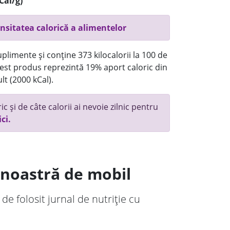
Cal/g)
nsitatea calorică a alimentelor
plimente și conține 373 kilocalorii la 100 de
st produs reprezintă 19% aport caloric din
lt (2000 kCal).
c și de câte calorii ai nevoie zilnic pentru
ici.
a noastră de mobil
 de folosit jurnal de nutriție cu