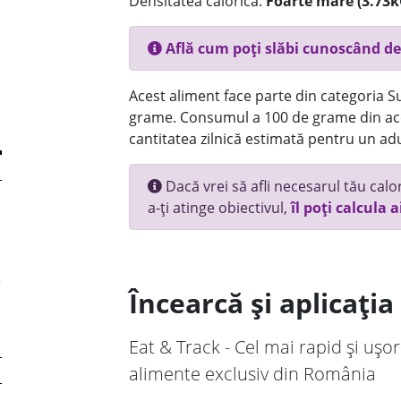
Densitatea calorică:
Foarte mare (3.73k
Află cum poți slăbi cunoscând de
Acest aliment face parte din categoria Su
grame. Consumul a 100 de grame din ace
cantitatea zilnică estimată pentru un adu
Dacă vrei să afli necesarul tău calori
a-ți atinge obiectivul,
îl poți calcula a
Încearcă și aplicați
Eat & Track - Cel mai rapid și ușor
alimente exclusiv din România