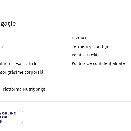
gație
Contact
Termeni și condiții
te
Politica Cookie
Politica de confidențialitate
ator necesar caloric
PROT
ator grăsime corporală
Ai
10%
reducere la
folosind codul
 Platformă Nutriționiști
Profită 