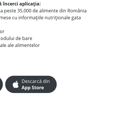
 încerci aplicația:
le a peste 35.000 de alimente din România
e mese cu informațiile nutriționale gata
lor
codului de bare
ale ale alimentelor
Descarcă din
App Store