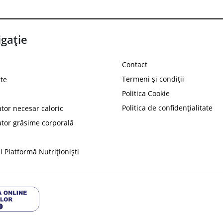
gație
Contact
Termeni și condiții
te
Politica Cookie
Politica de confidențialitate
ator necesar caloric
PROT
ator grăsime corporală
Ai
10%
reducere la
folosind codul
 Platformă Nutriționiști
Profită 