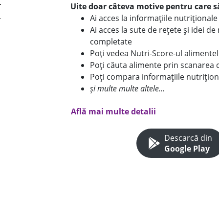
Uite doar câteva motive pentru care să
Ai acces la informațiile nutriționa
Ai acces la sute de rețete și idei d
completate
Poți vedea Nutri-Score-ul alimente
Poți căuta alimente prin scanarea 
Poți compara informațiile nutrițion
și multe multe altele...
Află mai multe detalii
Descarcă din
Google Play