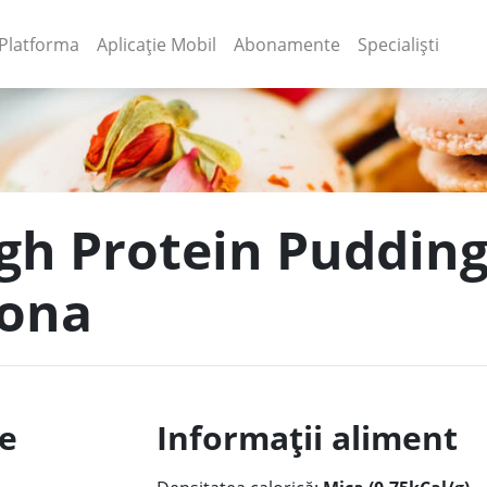
(current)
(current)
Platforma
Aplicație Mobil
Abonamente
Specialiști
gh Protein Pudding 
bona
le
Informații aliment