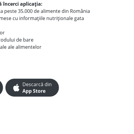
 încerci aplicația:
le a peste 35.000 de alimente din România
e mese cu informațiile nutriționale gata
lor
codului de bare
ale ale alimentelor
Descarcă din
App Store