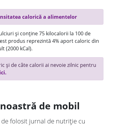
nsitatea calorică a alimentelor
ciuri și conține 75 kilocalorii la 100 de
st produs reprezintă 4% aport caloric din
lt (2000 kCal).
c și de câte calorii ai nevoie zilnic pentru
ici.
a noastră de mobil
 de folosit jurnal de nutriție cu