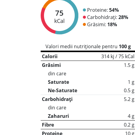
Proteine:
54%
75
Carbohidrați:
28%
kCal
Grăsimi:
18%
Valori medii nutriționale pentru
100 g
Calorii
314 kj / 75 kCal
Grăsimi
1.5 g
din care
Saturate
1 g
Ne-Saturate
0.5 g
Carbohidrați
5.2 g
din care
Zaharuri
4 g
Fibre
0.2 g
Proteine
10 g