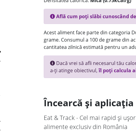
Densitatea calorică:
Mica (0.75kCal/g)
Află cum poți slăbi cunoscând de
Acest aliment face parte din categoria Dul
grame. Consumul a 100 de grame din ace
cantitatea zilnică estimată pentru un adu
Dacă vrei să afli necesarul tău calori
a-ți atinge obiectivul,
îl poți calcula a
Încearcă și aplicați
Eat & Track - Cel mai rapid și ușor
alimente exclusiv din România