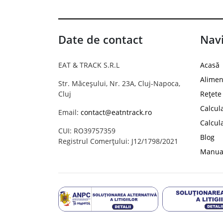
Date de contact
Navi
EAT & TRACK S.R.L
Acasă
Alimen
Str. Măceșului, Nr. 23A, Cluj-Napoca,
Cluj
Rețete
Calcul
Email:
contact@eatntrack.ro
Calcul
CUI: RO39757359
Blog
Registrul Comerțului: J12/1798/2021
Manual