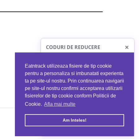
×
CODURI DE REDUCERE
Eatntrack utilizeaza fisiere de tip cookie
O41
MYPROTEIN
pentru a personaliza si imbunatati experienta
ta pe site-ul nostru. Prin continuarea navigarii
 orice comandă
Ai
40%
reducere la orice comandă
pe site-ul nostru confirmi acceptarea utilizarii
EATNTRACK
folosind codul
EATTRACK
fisierelor de tip cookie conform Politicii de
Cookie.
Afla mai multe
acum
Profită acum
Am Inteles!
Copyright © 2026 EAT & TRACK S.R.L