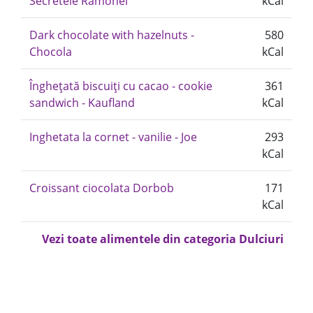
Secretele Ramonei
kCal
Dark chocolate with hazelnuts -
580
Chocola
kCal
Înghețată biscuiți cu cacao - cookie
361
sandwich - Kaufland
kCal
Inghetata la cornet - vanilie - Joe
293
kCal
Croissant ciocolata Dorbob
171
kCal
Vezi toate alimentele din categoria Dulciuri