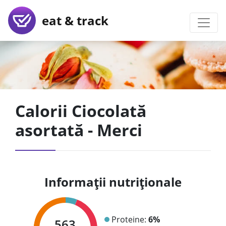
eat & track
Calorii Ciocolată
asortată - Merci
Informații nutriționale
Proteine:
6%
563