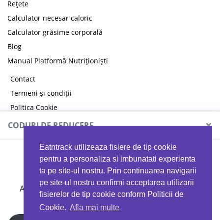
Rețete
Calculator necesar caloric
Calculator grăsime corporală
Blog
Manual Platformă Nutriționiști
Contact
Termeni și condiții
Politica Cookie
Politica de confidențialitate
×
CODURI DE REDUCERE
Eatntrack utilizeaza fisiere de tip cookie
MYPROTEIN
pentru a personaliza si imbunatati experienta
ta pe site-ul nostru. Prin continuarea navigarii
pe site-ul nostru confirmi acceptarea utilizarii
Ai
40%
reducere la orice comandă folosind codul
fisierelor de tip cookie conform Politicii de
EATTRACK
Cookie.
Afla mai multe