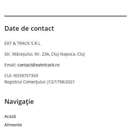
Date de contact
EAT & TRACK S.R.L
Str. Măceșului, Nr. 23A, Cluj-Napoca, Cluj
Email:
contact@eatntrack.ro
CUI: RO39757359
Registrul Comerțului: J12/1798/2021
Navigație
Acasă
Alimente