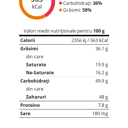
Carbohidrați:
36%
kCal
Grăsimi:
58%
Valori medii nutriționale pentru
100 g
Calorii
2356 kj / 563 kCal
Grăsimi
36.1 g
din care
Saturate
19.9 g
Ne-Saturate
16.2 g
Carbohidrați
49.9 g
din care
Zaharuri
48 g
Proteine
7.8 g
Sare
180 mg