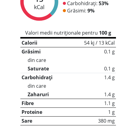
Carbohidrați:
53%
kCal
Grăsimi:
9%
Valori medii nutriționale pentru
100 g
Calorii
54 kj / 13 kCal
Grăsimi
0.1 g
din care
Saturate
0.1 g
Carbohidrați
1.4 g
din care
Zaharuri
1.4 g
Fibre
1.1 g
Proteine
1 g
Sare
380 mg