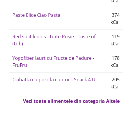
kCal
Paste Elice Ciao Pasta
374
kCal
Red split lentils - Linte Rosie - Taste of
119
(Lidl)
kCal
Yogofiber Iaurt cu Fructe de Padure -
178
FruFru
kCal
Ciabatta cu porc la cuptor - Snack 4 U
205
kCal
Vezi toate alimentele din categoria Altele