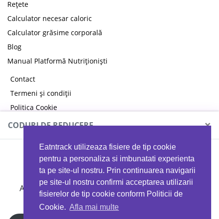
Rețete
Calculator necesar caloric
Calculator grăsime corporală
Blog
Manual Platformă Nutriționiști
Contact
Termeni și condiții
Politica Cookie
Politica de confidențialitate
×
CODURI DE REDUCERE
Eatntrack utilizeaza fisiere de tip cookie
MYPROTEIN
pentru a personaliza si imbunatati experienta
ta pe site-ul nostru. Prin continuarea navigarii
pe site-ul nostru confirmi acceptarea utilizarii
Ai
40%
reducere la orice comandă folosind codul
fisierelor de tip cookie conform Politicii de
EATTRACK
Cookie.
Afla mai multe