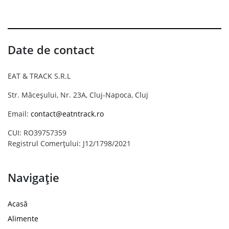
Date de contact
EAT & TRACK S.R.L
Str. Măceșului, Nr. 23A, Cluj-Napoca, Cluj
Email:
contact@eatntrack.ro
CUI: RO39757359
Registrul Comerțului: J12/1798/2021
Navigație
Acasă
Alimente