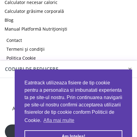
Calculator necesar caloric
Calculator grăsime corporală
Blog
Manual Platformă Nutriționiști
Contact
Termeni și condiții
Politica Cookie
Politica de confidențialitate
×
CODURI DE REDUCERE
Eatntrack utilizeaza fisiere de tip cookie
MYPROTEIN
pentru a personaliza si imbunatati experienta
ta pe site-ul nostru. Prin continuarea navigarii
pe site-ul nostru confirmi acceptarea utilizarii
Ai
40%
reducere la orice comandă folosind codul
fisierelor de tip cookie conform Politicii de
EATTRACK
Cookie.
Afla mai multe
Profită acum
Am Inteles!