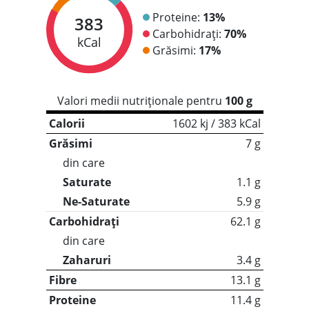
Proteine:
13%
383
Carbohidrați:
70%
kCal
Grăsimi:
17%
Valori medii nutriționale pentru
100 g
Calorii
1602 kj / 383 kCal
Grăsimi
7 g
din care
Saturate
1.1 g
Ne-Saturate
5.9 g
Carbohidrați
62.1 g
din care
Zaharuri
3.4 g
Fibre
13.1 g
Proteine
11.4 g