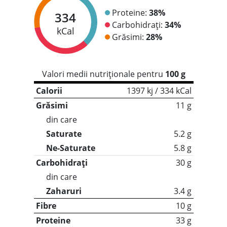
Proteine:
38%
334
Carbohidrați:
34%
kCal
Grăsimi:
28%
Valori medii nutriționale pentru
100 g
Calorii
1397 kj / 334 kCal
Grăsimi
11 g
din care
Saturate
5.2 g
Ne-Saturate
5.8 g
Carbohidrați
30 g
din care
Zaharuri
3.4 g
Fibre
10 g
Proteine
33 g