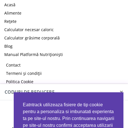
Acasă
Alimente
Rețete
Calculator necesar caloric
Calculator grăsime corporală
Blog
Manual Platformă Nutriționiști
Contact
Termeni și condiții
Politica Cookie
Politica de confidențialitate
×
CODURI DE REDUCERE
Eatntrack utilizeaza fisiere de tip cookie
MYPROTEIN
pentru a personaliza si imbunatati experienta
ta pe site-ul nostru. Prin continuarea navigarii
pe site-ul nostru confirmi acceptarea utilizarii