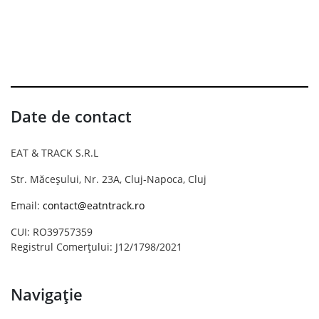
Date de contact
EAT & TRACK S.R.L
Str. Măceșului, Nr. 23A, Cluj-Napoca, Cluj
Email:
contact@eatntrack.ro
CUI: RO39757359
Registrul Comerțului: J12/1798/2021
Navigație