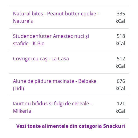
Natural bites - Peanut butter cookie -
335
Nature's
kCal
Studendenfutter Amestec nuci și
518
stafide - K-Bio
kCal
Covrigei cu caș - La Casa
512
kCal
Alune de pădure macinate - Belbake
676
(Lidl)
kCal
Iaurt cu bifidus si fulgi de cereale -
121
Milkeria
kCal
Vezi toate alimentele din categoria Snackuri