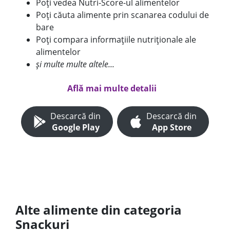
Poți vedea Nutri-Score-ul alimentelor
Poți căuta alimente prin scanarea codului de
bare
Poți compara informațiile nutriționale ale
alimentelor
și multe multe altele...
Află mai multe detalii
Descarcă din
Descarcă din
Google Play
App Store
Alte alimente din categoria
Snackuri