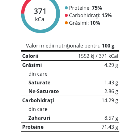
Proteine:
75%
371
Carbohidrați:
15%
kCal
Grăsimi:
10%
Valori medii nutriționale pentru
100 g
Calorii
1552 kj / 371 kCal
Grăsimi
4.29 g
din care
Saturate
1.43 g
Ne-Saturate
2.86 g
Carbohidrați
14.29 g
din care
Zaharuri
8.57 g
Proteine
71.43 g