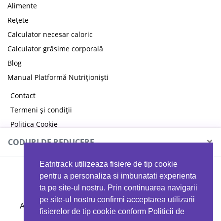
Alimente
Rețete
Calculator necesar caloric
Calculator grăsime corporală
Blog
Manual Platformă Nutriționiști
Contact
Termeni și condiții
Politica Cookie
Politica de confidențialitate
×
CODURI DE REDUCERE
Eatntrack utilizeaza fisiere de tip cookie
MYPROTEIN
pentru a personaliza si imbunatati experienta
ta pe site-ul nostru. Prin continuarea navigarii
pe site-ul nostru confirmi acceptarea utilizarii
Ai
40%
reducere la orice comandă folosind codul
fisierelor de tip cookie conform Politicii de
EATTRACK