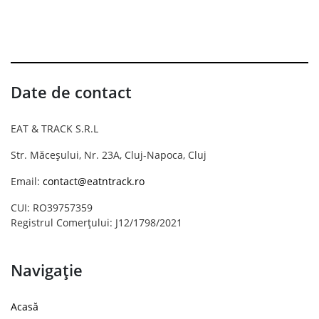
Date de contact
EAT & TRACK S.R.L
Str. Măceșului, Nr. 23A, Cluj-Napoca, Cluj
Email:
contact@eatntrack.ro
CUI: RO39757359
Registrul Comerțului: J12/1798/2021
Navigație
Acasă