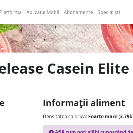
(current)
(current)
Platforma
Aplicație Mobil
Abonamente
Specialiști
elease Casein Elite
le
Informații aliment
Densitatea calorică:
Foarte mare (3.79k
Află cum poți slăbi cunoscând de