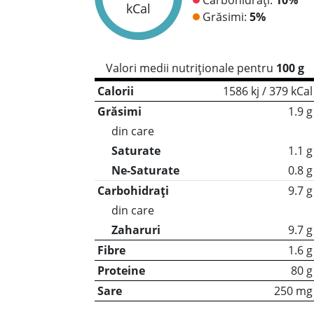
kCal
Grăsimi:
5%
Valori medii nutriționale pentru
100 g
Calorii
1586 kj / 379 kCal
Grăsimi
1.9 g
din care
Saturate
1.1 g
Ne-Saturate
0.8 g
Carbohidrați
9.7 g
din care
Zaharuri
9.7 g
Fibre
1.6 g
Proteine
80 g
Sare
250 mg