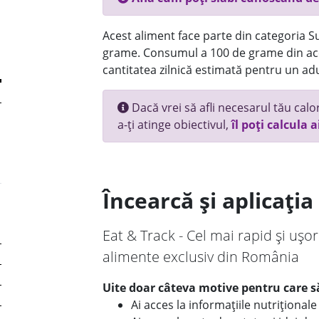
Acest aliment face parte din categoria Su
grame. Consumul a 100 de grame din ace
cantitatea zilnică estimată pentru un adu
Dacă vrei să afli necesarul tău calori
a-ți atinge obiectivul,
îl poți calcula a
Încearcă și aplicați
Eat & Track - Cel mai rapid și ușor
alimente exclusiv din România
Uite doar câteva motive pentru care să
Ai acces la informațiile nutriționa