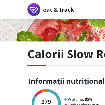
eat & track
Calorii Slow R
Informații nutriționa
Proteine:
85%
379
Carbohidrați:
10%