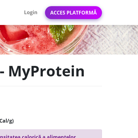
Login
ACCES PLATFORMĂ
 - MyProtein
Cal/g)
nsitatea calorică a alimentelor