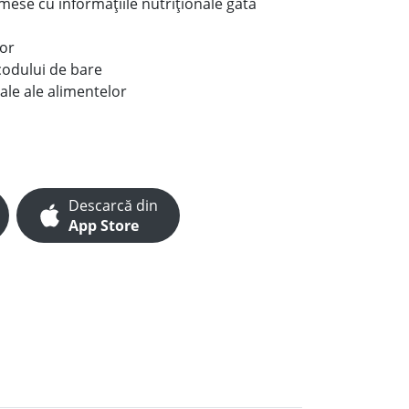
e mese cu informațiile nutriționale gata
lor
codului de bare
ale ale alimentelor
Descarcă din
App Store