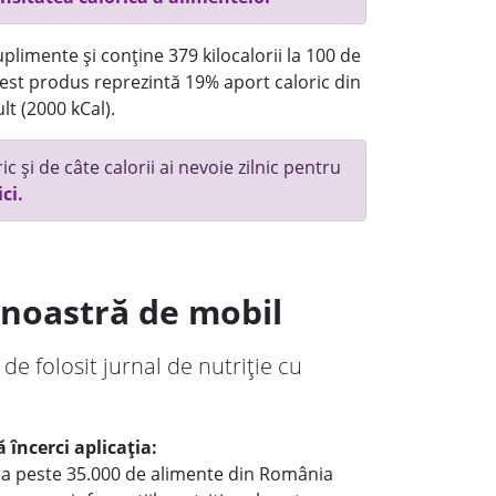
plimente și conține 379 kilocalorii la 100 de
st produs reprezintă 19% aport caloric din
lt (2000 kCal).
c și de câte calorii ai nevoie zilnic pentru
ici.
a noastră de mobil
 de folosit jurnal de nutriție cu
 încerci aplicația:
le a peste 35.000 de alimente din România