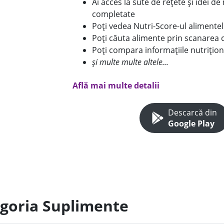
Ai acces la sute de rețete și idei d
completate
Poți vedea Nutri-Score-ul alimente
Poți căuta alimente prin scanarea 
Poți compara informațiile nutrițion
și multe multe altele...
Află mai multe detalii
Descarcă din
Google Play
egoria Suplimente