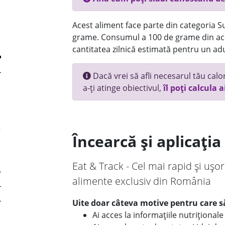
Acest aliment face parte din categoria Su
grame. Consumul a 100 de grame din ace
cantitatea zilnică estimată pentru un adu
Dacă vrei să afli necesarul tău calori
a-ți atinge obiectivul,
îl poți calcula a
Încearcă și aplicați
Eat & Track - Cel mai rapid și ușor
alimente exclusiv din România
Uite doar câteva motive pentru care să
Ai acces la informațiile nutriționa