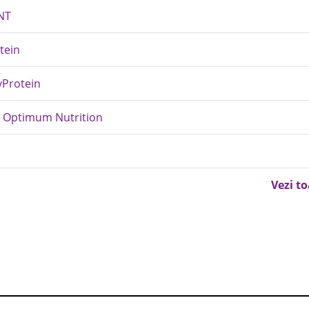
QNT
tein
yProtein
 Optimum Nutrition
Vezi t