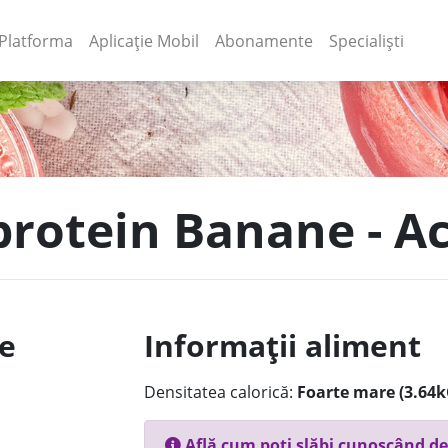
(current)
(current)
Platforma
Aplicație Mobil
Abonamente
Specialiști
protein Banane - A
le
Informații aliment
Densitatea calorică:
Foarte mare (3.64k
Află cum poți slăbi cunoscând de