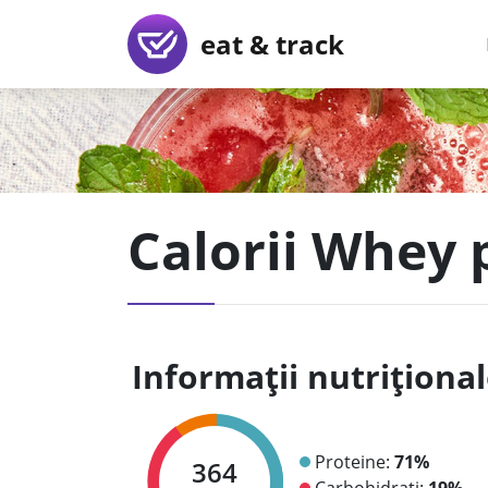
eat & track
Calorii Whey 
Informații nutriționa
Proteine:
71%
364
Carbohidrați:
19%