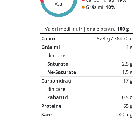
kCal
Grăsimi:
10%
Valori medii nutriționale pentru
100 g
Calorii
1523 kj / 364 kCal
Grăsimi
4 g
din care
Saturate
2.5 g
Ne-Saturate
1.5 g
Carbohidrați
17 g
din care
Zaharuri
0.5 g
Proteine
65 g
Sare
240 mg