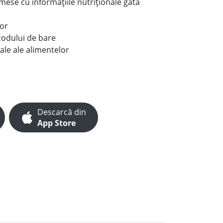
e mese cu informațiile nutriționale gata
lor
codului de bare
ale ale alimentelor
Descarcă din
App Store