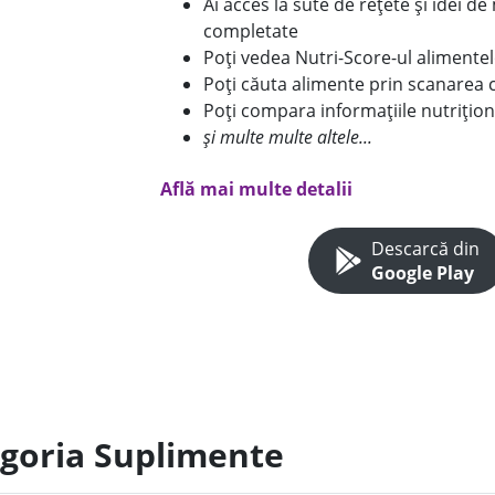
Ai acces la sute de rețete și idei d
completate
Poți vedea Nutri-Score-ul alimente
Poți căuta alimente prin scanarea 
Poți compara informațiile nutrițion
și multe multe altele...
Află mai multe detalii
Descarcă din
Google Play
egoria Suplimente