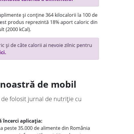
plimente și conține 364 kilocalorii la 100 de
st produs reprezintă 18% aport caloric din
lt (2000 kCal).
c și de câte calorii ai nevoie zilnic pentru
ici.
a noastră de mobil
 de folosit jurnal de nutriție cu
 încerci aplicația:
le a peste 35.000 de alimente din România