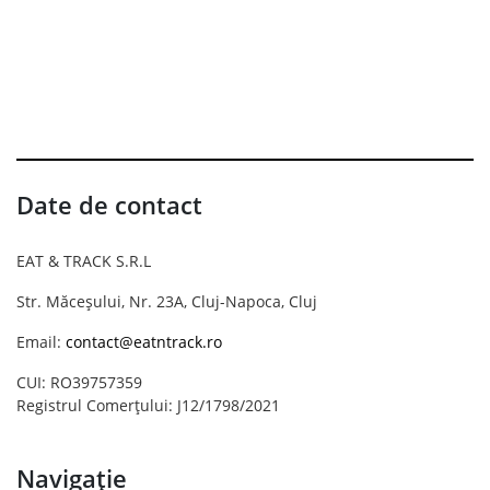
Date de contact
EAT & TRACK S.R.L
Str. Măceșului, Nr. 23A, Cluj-Napoca, Cluj
Email:
contact@eatntrack.ro
CUI: RO39757359
Registrul Comerțului: J12/1798/2021
Navigație