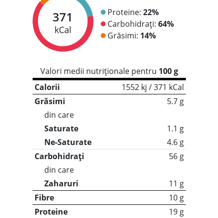
Proteine:
22%
371
Carbohidrați:
64%
kCal
Grăsimi:
14%
Valori medii nutriționale pentru
100 g
Calorii
1552 kj / 371 kCal
Grăsimi
5.7 g
din care
Saturate
1.1 g
Ne-Saturate
4.6 g
Carbohidrați
56 g
din care
Zaharuri
11 g
Fibre
10 g
Proteine
19 g