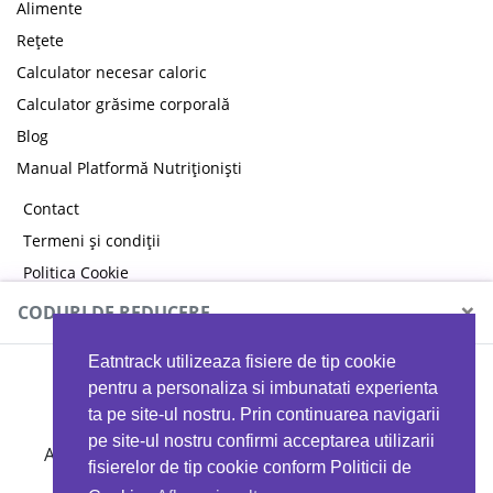
Alimente
Rețete
Calculator necesar caloric
Calculator grăsime corporală
Blog
Manual Platformă Nutriționiști
Contact
Termeni și condiții
Politica Cookie
Politica de confidențialitate
×
CODURI DE REDUCERE
Eatntrack utilizeaza fisiere de tip cookie
MYPROTEIN
pentru a personaliza si imbunatati experienta
ta pe site-ul nostru. Prin continuarea navigarii
pe site-ul nostru confirmi acceptarea utilizarii
Ai
40%
reducere la orice comandă folosind codul
fisierelor de tip cookie conform Politicii de
EATTRACK