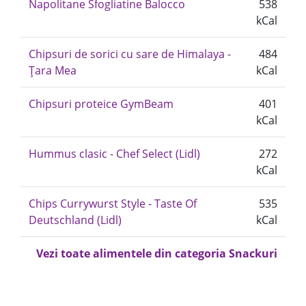
Napolitane Sfogliatine Balocco
538
kCal
Chipsuri de sorici cu sare de Himalaya -
484
Țara Mea
kCal
Chipsuri proteice GymBeam
401
kCal
Hummus clasic - Chef Select (Lidl)
272
kCal
Chips Currywurst Style - Taste Of
535
Deutschland (Lidl)
kCal
Vezi toate alimentele din categoria Snackuri