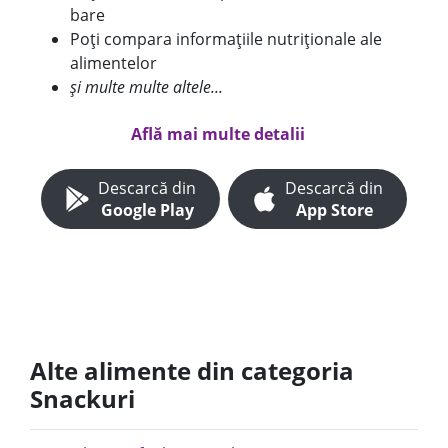
bare
Poți compara informațiile nutriționale ale
alimentelor
și multe multe altele...
Află mai multe detalii
Descarcă din
Descarcă din
Google Play
App Store
Alte alimente din categoria
Snackuri