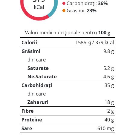
Carbohidrați:
36%
kCal
Grăsimi:
23%
Valori medii nutriționale pentru
100 g
Calorii
1586 kj / 379 kCal
Grăsimi
9.8 g
din care
Saturate
5.2 g
Ne-Saturate
4.6 g
Carbohidrați
35 g
din care
Zaharuri
18 g
Fibre
2 g
Proteine
40 g
Sare
610 mg