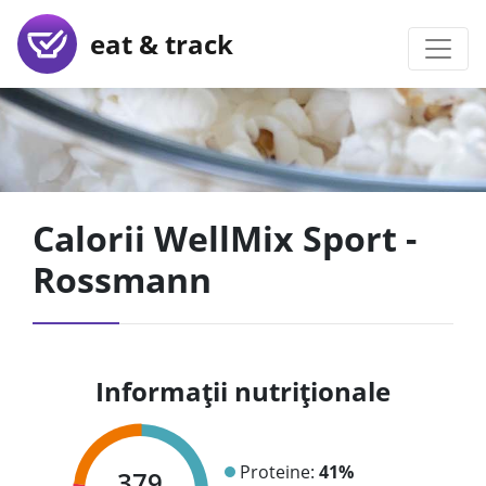
eat & track
Calorii WellMix Sport -
Rossmann
Informații nutriționale
Proteine:
41%
379