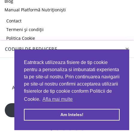
Blog
Manual Platformă Nutriționiști
Contact
Termeni și condiții
Politica Cookie
Politica de confidențialitate
×
CODURI DE REDUCERE
Eatntrack utilizeaza fisiere de tip cookie
MYPROTEIN
pentru a personaliza si imbunatati experienta
ta pe site-ul nostru. Prin continuarea navigarii
pe site-ul nostru confirmi acceptarea utilizarii
Ai
40%
reducere la orice comandă folosind codul
fisierelor de tip cookie conform Politicii de
EATTRACK
Cookie.
Afla mai multe
Profită acum
Am Inteles!
Copyright © 2026 EAT & TRACK S.R.L