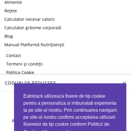
Alimente
Rețete
Calculator necesar caloric
Calculator grăsime corporală
Blog
Manual Platformă Nutriționiști
Contact
Termeni și condiții
Politica Cookie
Politica de confidențialitate
×
CODURI DE REDUCERE
Eatntrack utilizeaza fisiere de tip cookie
MYPROTEIN
pentru a personaliza si imbunatati experienta
ta pe site-ul nostru. Prin continuarea navigarii
pe site-ul nostru confirmi acceptarea utilizarii
Ai
40%
reducere la orice comandă folosind codul
fisierelor de tip cookie conform Politicii de
EATTRACK