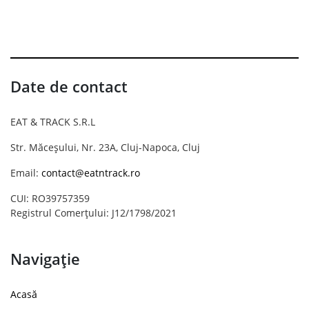
Date de contact
EAT & TRACK S.R.L
Str. Măceșului, Nr. 23A, Cluj-Napoca, Cluj
Email:
contact@eatntrack.ro
CUI: RO39757359
Registrul Comerțului: J12/1798/2021
Navigație
Acasă