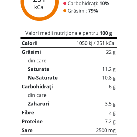
Carbohidrați:
10%
kCal
Grăsimi:
79%
Valori medii nutriționale pentru
100 g
Calorii
1050 kj / 251 kCal
Grăsimi
22 g
din care
Saturate
11.2 g
Ne-Saturate
10.8 g
Carbohidrați
6 g
din care
Zaharuri
3.5 g
Fibre
2 g
Proteine
7.2 g
Sare
2500 mg