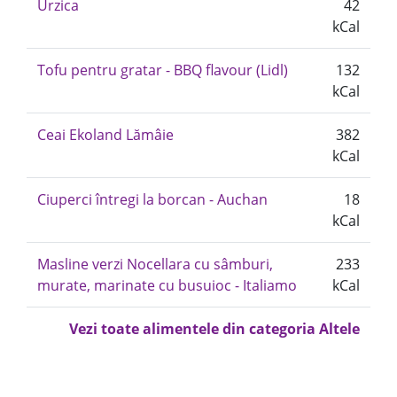
Urzica
42
kCal
Tofu pentru gratar - BBQ flavour (Lidl)
132
kCal
Ceai Ekoland Lămâie
382
kCal
Ciuperci întregi la borcan - Auchan
18
kCal
Masline verzi Nocellara cu sâmburi,
233
murate, marinate cu busuioc - Italiamo
kCal
Vezi toate alimentele din categoria Altele