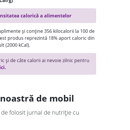
Cal/g)
nsitatea calorică a alimentelor
plimente și conține 356 kilocalorii la 100 de
st produs reprezintă 18% aport caloric din
lt (2000 kCal).
c și de câte calorii ai nevoie zilnic pentru
ici.
a noastră de mobil
 de folosit jurnal de nutriție cu