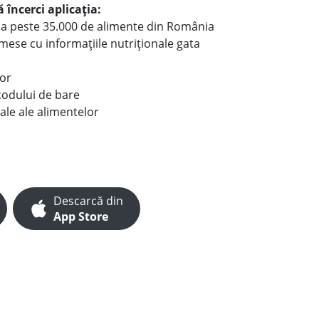
 încerci aplicația:
le a peste 35.000 de alimente din România
e mese cu informațiile nutriționale gata
lor
codului de bare
ale ale alimentelor
Descarcă din
App Store