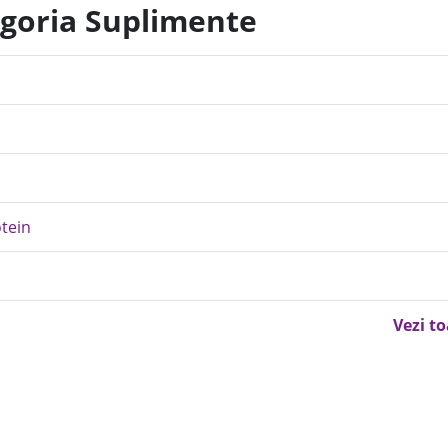
egoria Suplimente
tein
Vezi t