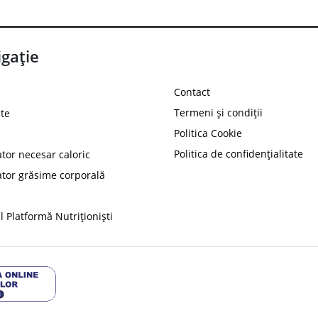
gație
Contact
Termeni și condiții
te
Politica Cookie
Politica de confidențialitate
ator necesar caloric
PROT
ator grăsime corporală
Ai
10%
reducere la
folosind codul
 Platformă Nutriționiști
Profită 