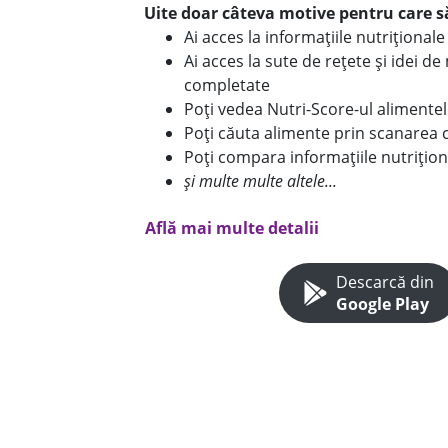
Uite doar câteva motive pentru care să
Ai acces la informațiile nutriționa
Ai acces la sute de rețete și idei d
completate
Poți vedea Nutri-Score-ul alimente
Poți căuta alimente prin scanarea 
Poți compara informațiile nutrițion
și multe multe altele...
Află mai multe detalii
Descarcă din
Google Play