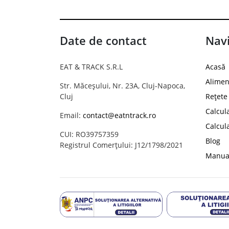
Date de contact
Navi
EAT & TRACK S.R.L
Acasă
Alimen
Str. Măceșului, Nr. 23A, Cluj-Napoca,
Cluj
Rețete
Calcul
Email:
contact@eatntrack.ro
Calcul
CUI: RO39757359
Blog
Registrul Comerțului: J12/1798/2021
Manual