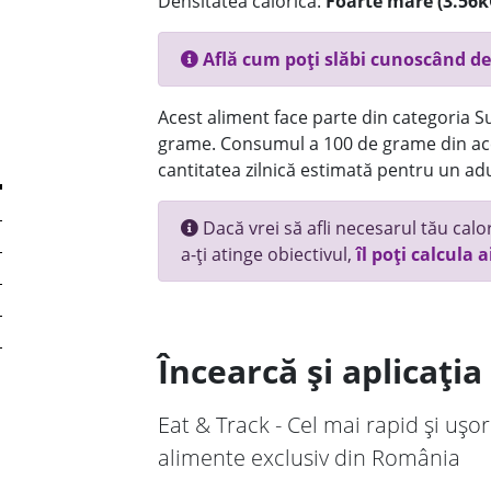
Densitatea calorică:
Foarte mare (3.56k
Află cum poți slăbi cunoscând de
Acest aliment face parte din categoria Su
grame. Consumul a 100 de grame din ace
cantitatea zilnică estimată pentru un adu
Dacă vrei să afli necesarul tău calori
a-ți atinge obiectivul,
îl poți calcula a
Încearcă și aplicați
Eat & Track - Cel mai rapid și ușor
alimente exclusiv din România