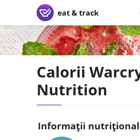
eat & track
Calorii Warcr
Nutrition
Informații nutriționa