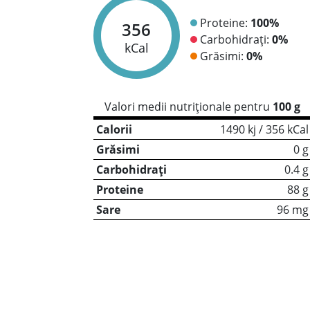
Proteine:
100%
356
Carbohidrați:
0%
kCal
Grăsimi:
0%
Valori medii nutriționale pentru
100 g
Calorii
1490 kj / 356 kCal
Grăsimi
0 g
Carbohidrați
0.4 g
Proteine
88 g
Sare
96 mg