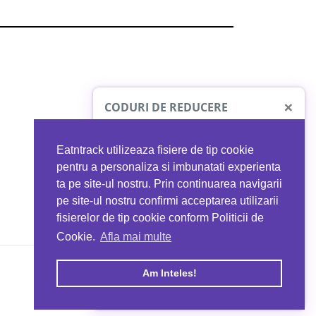
×
CODURI DE REDUCERE
Eatntrack utilizeaza fisiere de tip cookie
O41
MYPROTEIN
pentru a personaliza si imbunatati experienta
ta pe site-ul nostru. Prin continuarea navigarii
 orice comandă
Ai
40%
reducere la orice comandă
pe site-ul nostru confirmi acceptarea utilizarii
EATNTRACK
folosind codul
EATTRACK
fisierelor de tip cookie conform Politicii de
Cookie.
Afla mai multe
acum
Profită acum
Am Inteles!
Copyright © 2026 EAT & TRACK S.R.L