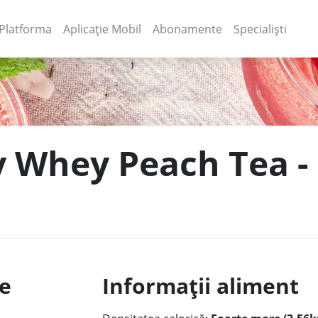
(current)
(current)
Platforma
Aplicație Mobil
Abonamente
Specialiști
y Whey Peach Tea -
le
Informații aliment