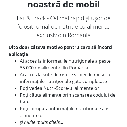
noastră de mobil
Eat & Track - Cel mai rapid și ușor de
folosit jurnal de nutriție cu alimente
exclusiv din România
Uite doar câteva motive pentru care să încerci
aplicația:
Ai acces la informațiile nutriționale a peste
35.000 de alimente din România
Ai acces la sute de rețete și idei de mese cu
informațiile nutriționale gata completate
Poți vedea Nutri-Score-ul alimentelor
Poți căuta alimente prin scanarea codului de
bare
Poți compara informațiile nutriționale ale
alimentelor
și multe multe altele...