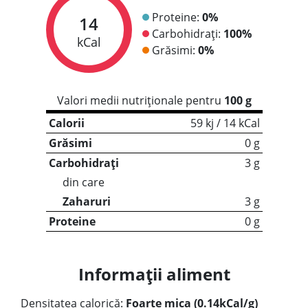
Proteine:
0%
14
Carbohidrați:
100%
kCal
Grăsimi:
0%
Valori medii nutriționale pentru
100 g
Calorii
59 kj / 14 kCal
Grăsimi
0 g
Carbohidrați
3 g
din care
Zaharuri
3 g
Proteine
0 g
Informații aliment
Densitatea calorică:
Foarte mica (0.14kCal/g)