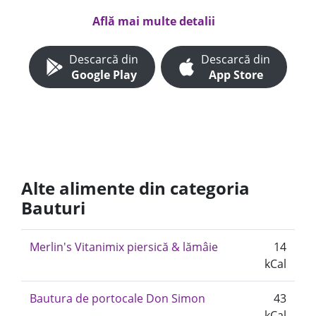
Află mai multe detalii
Descarcă din
Descarcă din
Google Play
App Store
Alte alimente din categoria
Bauturi
Merlin's Vitanimix piersică & lămâie
14
kCal
Bautura de portocale Don Simon
43
kCal