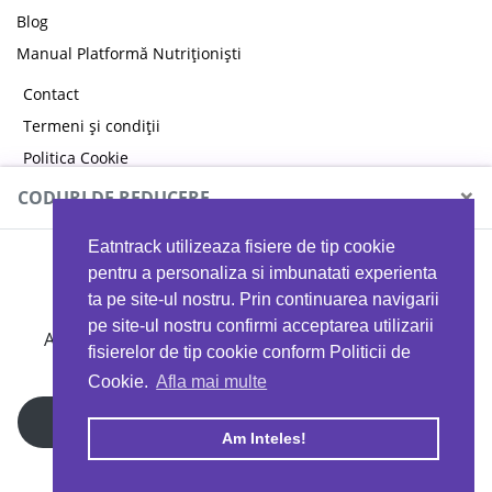
Blog
Manual Platformă Nutriționiști
Contact
Termeni și condiții
Politica Cookie
Politica de confidențialitate
×
CODURI DE REDUCERE
Eatntrack utilizeaza fisiere de tip cookie
MYPROTEIN
pentru a personaliza si imbunatati experienta
ta pe site-ul nostru. Prin continuarea navigarii
pe site-ul nostru confirmi acceptarea utilizarii
Ai
40%
reducere la orice comandă folosind codul
fisierelor de tip cookie conform Politicii de
EATTRACK
Cookie.
Afla mai multe
Profită acum
Am Inteles!
Copyright © 2026 EAT & TRACK S.R.L