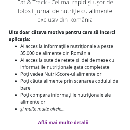
Eat & Track - Cel mai rapid și ușor de
folosit jurnal de nutriție cu alimente
exclusiv din România
Uite doar câteva motive pentru care să încerci
aplicația:
Ai acces la informațiile nutriționale a peste
35.000 de alimente din România
Ai acces la sute de rețete și idei de mese cu
informațiile nutriționale gata completate
Poți vedea Nutri-Score-ul alimentelor
Poți căuta alimente prin scanarea codului de
bare
Poți compara informațiile nutriționale ale
alimentelor
și multe multe altele...
Află mai multe detalii