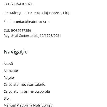
EAT & TRACK S.R.L
Str. Măceșului, Nr. 23A, Cluj-Napoca, Cluj
Email:
contact@eatntrack.ro
CUI: RO39757359
Registrul Comerțului: J12/1798/2021
Navigație
Acasă
Alimente
Rețete
Calculator necesar caloric
Calculator grăsime corporală
Blog
Manual Platformă Nutriționiști