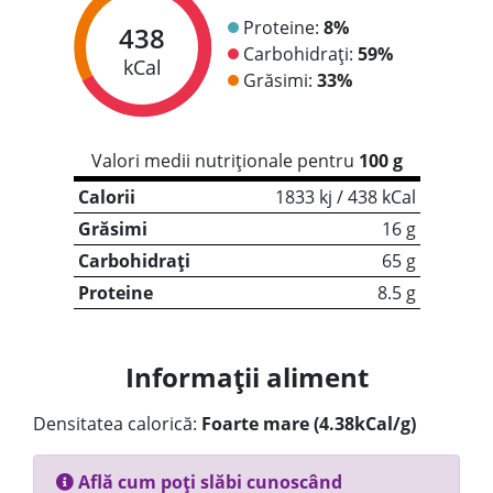
Proteine:
8%
438
Carbohidrați:
59%
kCal
Grăsimi:
33%
Valori medii nutriționale pentru
100 g
Calorii
1833 kj / 438 kCal
Grăsimi
16 g
Carbohidrați
65 g
Proteine
8.5 g
Informații aliment
Densitatea calorică:
Foarte mare (4.38kCal/g)
Află cum poți slăbi cunoscând