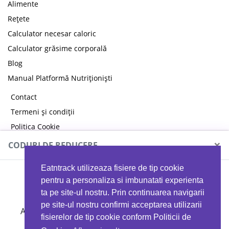
Alimente
Rețete
Calculator necesar caloric
Calculator grăsime corporală
Blog
Manual Platformă Nutriționiști
Contact
Termeni și condiții
Politica Cookie
Politica de confidențialitate
×
CODURI DE REDUCERE
Eatntrack utilizeaza fisiere de tip cookie
MYPROTEIN
pentru a personaliza si imbunatati experienta
ta pe site-ul nostru. Prin continuarea navigarii
pe site-ul nostru confirmi acceptarea utilizarii
Ai
40%
reducere la orice comandă folosind codul
fisierelor de tip cookie conform Politicii de
EATTRACK