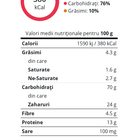
Carbohidrați:
76%
kCal
Grăsimi:
10%
Valori medii nutriționale pentru
100 g
Calorii
1590 kj / 380 kCal
Grăsimi
4.3 g
din care
Saturate
1.6 g
Ne-Saturate
2.7 g
Carbohidrați
70 g
din care
Zaharuri
24 g
Fibre
4.5 g
Proteine
13 g
Sare
100 mg