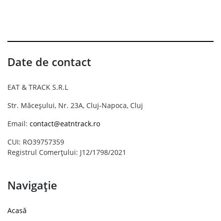
Date de contact
EAT & TRACK S.R.L
Str. Măceșului, Nr. 23A, Cluj-Napoca, Cluj
Email:
contact@eatntrack.ro
CUI: RO39757359
Registrul Comerțului: J12/1798/2021
Navigație
Acasă