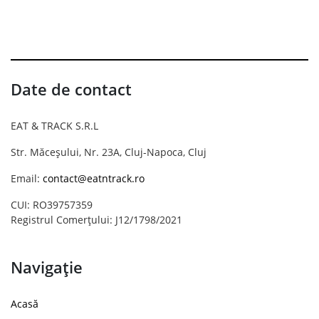
Date de contact
EAT & TRACK S.R.L
Str. Măceșului, Nr. 23A, Cluj-Napoca, Cluj
Email:
contact@eatntrack.ro
CUI: RO39757359
Registrul Comerțului: J12/1798/2021
Navigație
Acasă