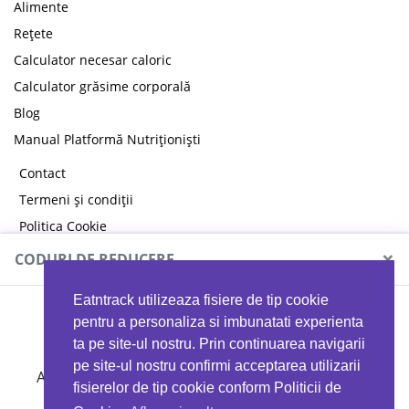
Alimente
Rețete
Calculator necesar caloric
Calculator grăsime corporală
Blog
Manual Platformă Nutriționiști
Contact
Termeni și condiții
Politica Cookie
Politica de confidențialitate
×
CODURI DE REDUCERE
Eatntrack utilizeaza fisiere de tip cookie
MYPROTEIN
pentru a personaliza si imbunatati experienta
ta pe site-ul nostru. Prin continuarea navigarii
pe site-ul nostru confirmi acceptarea utilizarii
Ai
40%
reducere la orice comandă folosind codul
fisierelor de tip cookie conform Politicii de
EATTRACK