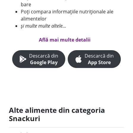
bare
Poți compara informațiile nutriționale ale
alimentelor
și multe multe altele...
Află mai multe detalii
Descarcă din
Descarcă din
Google Play
App Store
Alte alimente din categoria
Snackuri