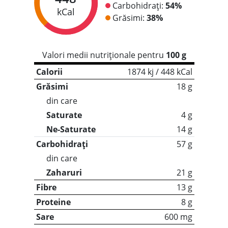
Carbohidrați:
54%
kCal
Grăsimi:
38%
Valori medii nutriționale pentru
100 g
Calorii
1874 kj / 448 kCal
Grăsimi
18 g
din care
Saturate
4 g
Ne-Saturate
14 g
Carbohidrați
57 g
din care
Zaharuri
21 g
Fibre
13 g
Proteine
8 g
Sare
600 mg