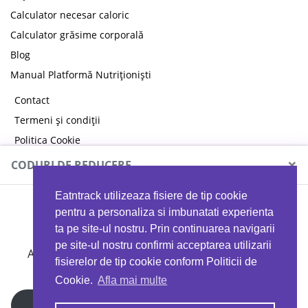
Calculator necesar caloric
Calculator grăsime corporală
Blog
Manual Platformă Nutriționiști
Contact
Termeni și condiții
Politica Cookie
Politica de confidențialitate
×
CODURI DE REDUCERE
Eatntrack utilizeaza fisiere de tip cookie
MYPROTEIN
pentru a personaliza si imbunatati experienta
ta pe site-ul nostru. Prin continuarea navigarii
pe site-ul nostru confirmi acceptarea utilizarii
Ai
40%
reducere la orice comandă folosind codul
fisierelor de tip cookie conform Politicii de
EATTRACK
Cookie.
Afla mai multe
Profită acum