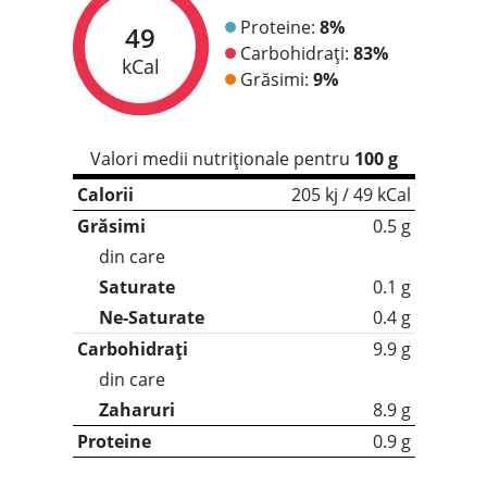
Proteine:
8%
49
Carbohidrați:
83%
kCal
Grăsimi:
9%
Valori medii nutriționale pentru
100 g
Calorii
205 kj / 49 kCal
Grăsimi
0.5 g
din care
Saturate
0.1 g
Ne-Saturate
0.4 g
Carbohidrați
9.9 g
din care
Zaharuri
8.9 g
Proteine
0.9 g