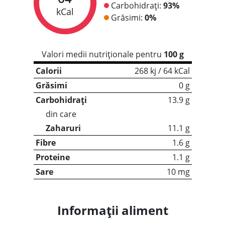
Carbohidrați:
93%
kCal
Grăsimi:
0%
Valori medii nutriționale pentru
100 g
Calorii
268 kj / 64 kCal
Grăsimi
0 g
Carbohidrați
13.9 g
din care
Zaharuri
11.1 g
Fibre
1.6 g
Proteine
1.1 g
Sare
10 mg
Informații aliment