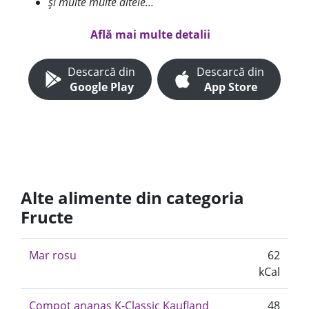
și multe multe altele...
Află mai multe detalii
Descarcă din
Descarcă din
Google Play
App Store
Alte alimente din categoria
Fructe
Mar rosu
62
kCal
Compot ananas K-Classic Kaufland
48