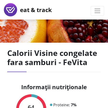
eat & track
Calorii Visine congelate
fara samburi - FeVita
Informații nutriționale
Proteine:
7%
64