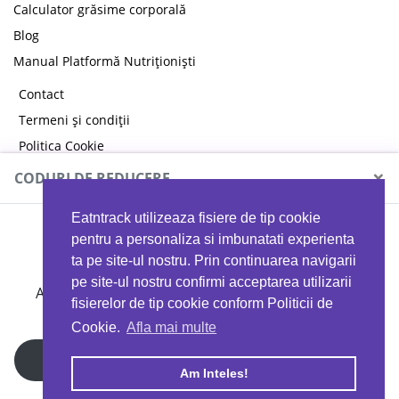
Calculator grăsime corporală
Blog
Manual Platformă Nutriționiști
Contact
Termeni și condiții
Politica Cookie
Politica de confidențialitate
×
CODURI DE REDUCERE
Eatntrack utilizeaza fisiere de tip cookie
MYPROTEIN
pentru a personaliza si imbunatati experienta
ta pe site-ul nostru. Prin continuarea navigarii
pe site-ul nostru confirmi acceptarea utilizarii
Ai
40%
reducere la orice comandă folosind codul
fisierelor de tip cookie conform Politicii de
EATTRACK
Cookie.
Afla mai multe
Profită acum
Am Inteles!
Copyright © 2026 EAT & TRACK S.R.L