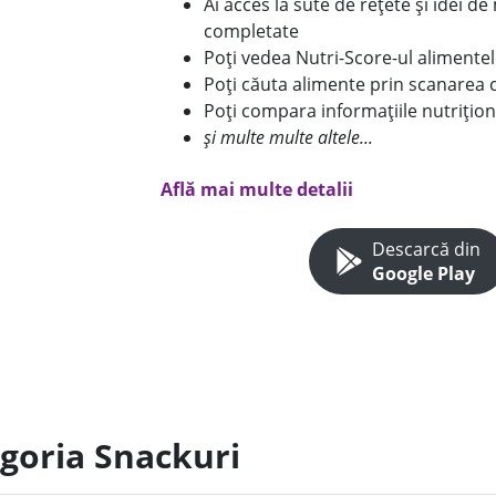
Ai acces la sute de rețete și idei d
completate
Poți vedea Nutri-Score-ul alimente
Poți căuta alimente prin scanarea 
Poți compara informațiile nutrițion
și multe multe altele...
Află mai multe detalii
Descarcă din
Google Play
egoria Snackuri