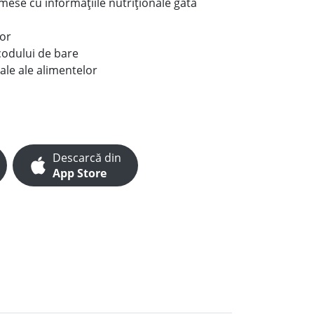
e mese cu informațiile nutriționale gata
lor
codului de bare
ale ale alimentelor
Descarcă din
App Store