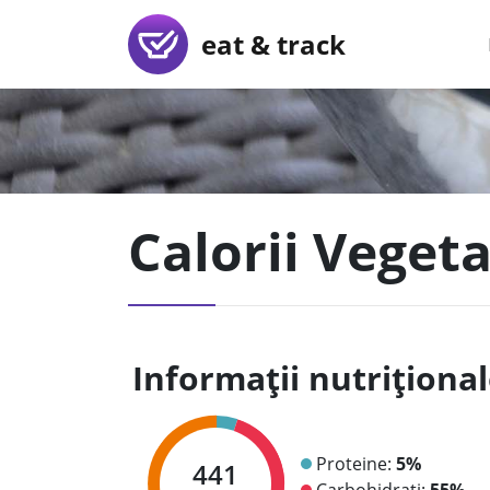
eat & track
Calorii Veget
Informații nutriționa
Proteine:
5%
441
Carbohidrați:
55%