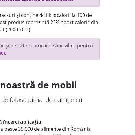
ackuri și conține 441 kilocalorii la 100 de
st produs reprezintă 22% aport caloric din
lt (2000 kCal).
c și de câte calorii ai nevoie zilnic pentru
ici.
a noastră de mobil
 de folosit jurnal de nutriție cu
 încerci aplicația:
le a peste 35.000 de alimente din România