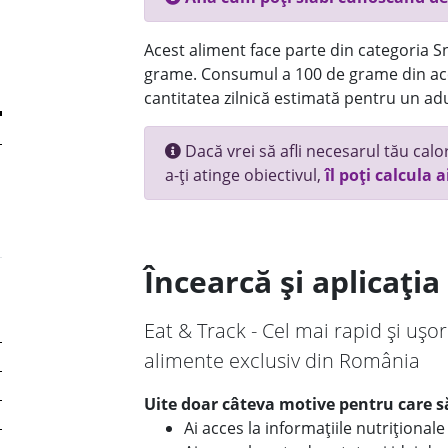
Acest aliment face parte din categoria Sn
grame. Consumul a 100 de grame din ace
cantitatea zilnică estimată pentru un adu
Dacă vrei să afli necesarul tău calori
a-ți atinge obiectivul,
îl poți calcula a
Încearcă și aplicați
Eat & Track - Cel mai rapid și ușor
alimente exclusiv din România
Uite doar câteva motive pentru care să
Ai acces la informațiile nutriționa