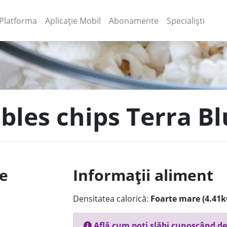
(current)
(current)
Platforma
Aplicație Mobil
Abonamente
Specialiști
ables chips Terra B
le
Informații aliment
Densitatea calorică:
Foarte mare (4.41k
Află cum poți slăbi cunoscând de