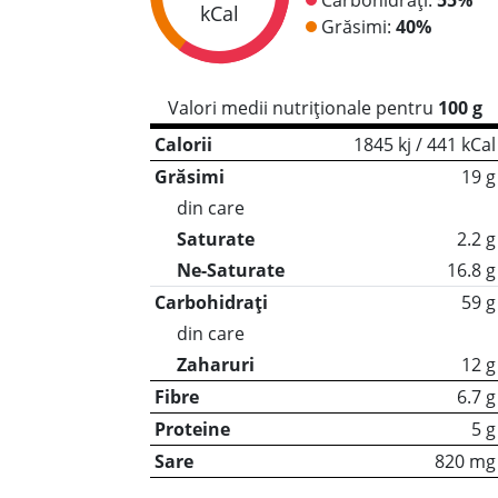
kCal
Grăsimi:
40%
Valori medii nutriționale pentru
100 g
Calorii
1845 kj / 441 kCal
Grăsimi
19 g
din care
Saturate
2.2 g
Ne-Saturate
16.8 g
Carbohidrați
59 g
din care
Zaharuri
12 g
Fibre
6.7 g
Proteine
5 g
Sare
820 mg