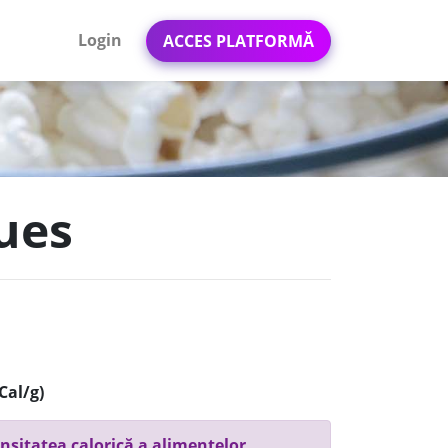
Login
ACCES PLATFORMĂ
lues
Cal/g)
nsitatea calorică a alimentelor