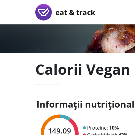
eat & track
Calorii Vega
Informații nutriționa
Proteine:
10%
149.09
Carbohidrați:
42%