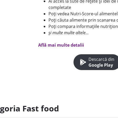
Ai acces la sute de rețete și idei d
completate
Poți vedea Nutri-Score-ul alimente
Poți căuta alimente prin scanarea 
Poți compara informațiile nutrițion
și multe multe altele...
Află mai multe detalii
Descarcă din
Google Play
goria Fast food