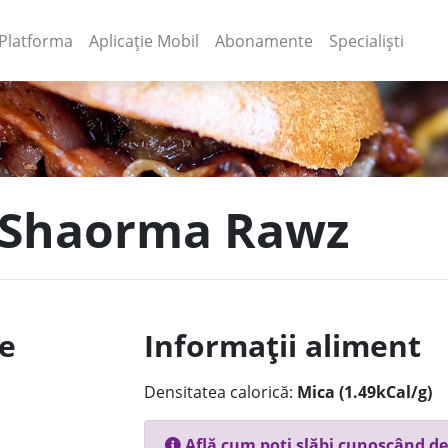
(current)
(current)
Platforma
Aplicație Mobil
Abonamente
Specialiști
n Shaorma Rawz
le
Informații aliment
Densitatea calorică:
Mica (1.49kCal/g)
Află cum poți slăbi cunoscând de