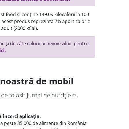
t food și conține 149.09 kilocalorii la 100
acest produs reprezintă 7% aport caloric
 adult (2000 kCal).
c și de câte calorii ai nevoie zilnic pentru
ici.
a noastră de mobil
 de folosit jurnal de nutriție cu
 încerci aplicația:
le a peste 35.000 de alimente din România