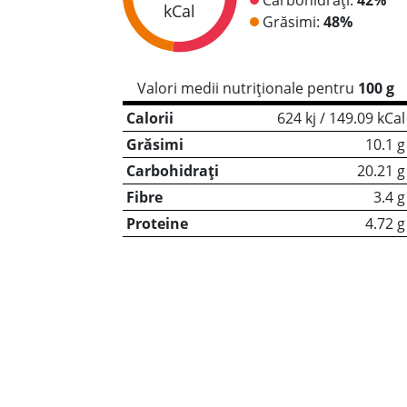
kCal
Grăsimi:
48%
Valori medii nutriționale pentru
100 g
Calorii
624 kj / 149.09 kCal
Grăsimi
10.1 g
Carbohidrați
20.21 g
Fibre
3.4 g
Proteine
4.72 g