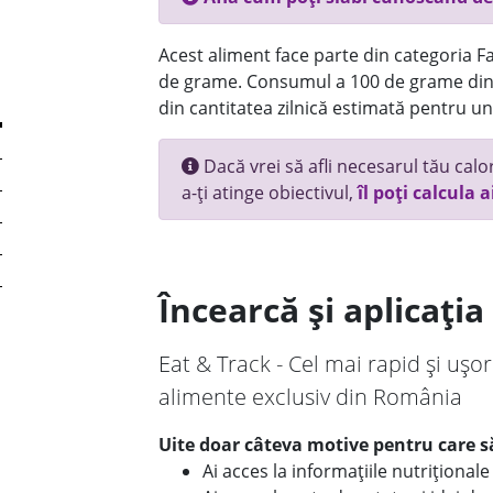
Acest aliment face parte din categoria Fas
de grame. Consumul a 100 de grame din 
din cantitatea zilnică estimată pentru un
Dacă vrei să afli necesarul tău calori
a-ți atinge obiectivul,
îl poți calcula a
Încearcă și aplicați
Eat & Track - Cel mai rapid și ușor
alimente exclusiv din România
Uite doar câteva motive pentru care să
Ai acces la informațiile nutriționa