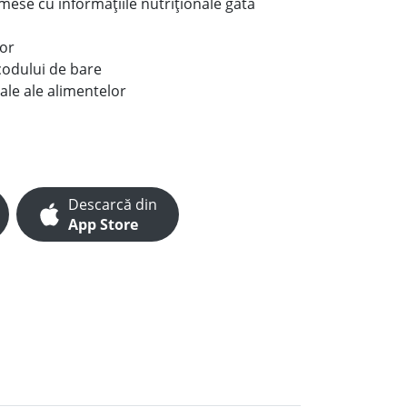
e mese cu informațiile nutriționale gata
lor
codului de bare
ale ale alimentelor
Descarcă din
App Store