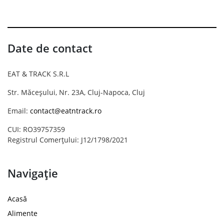
Date de contact
EAT & TRACK S.R.L
Str. Măceșului, Nr. 23A, Cluj-Napoca, Cluj
Email:
contact@eatntrack.ro
CUI: RO39757359
Registrul Comerțului: J12/1798/2021
Navigație
Acasă
Alimente