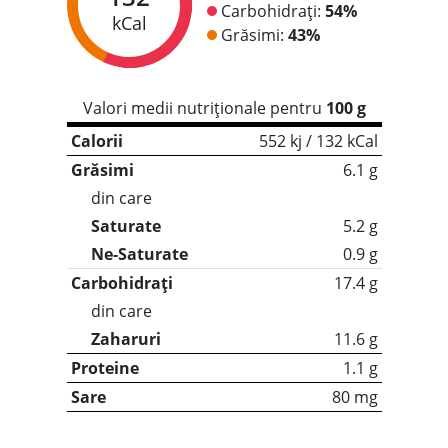
Carbohidrați:
54%
kCal
Grăsimi:
43%
Valori medii nutriționale pentru
100 g
Calorii
552 kj / 132 kCal
Grăsimi
6.1 g
din care
Saturate
5.2 g
Ne-Saturate
0.9 g
Carbohidrați
17.4 g
din care
Zaharuri
11.6 g
Proteine
1.1 g
Sare
80 mg