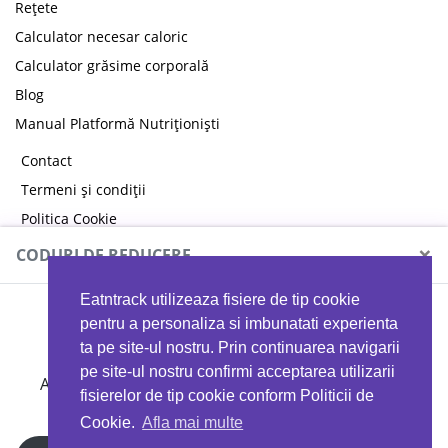
Rețete
Calculator necesar caloric
Calculator grăsime corporală
Blog
Manual Platformă Nutriționiști
Contact
Termeni și condiții
Politica Cookie
Politica de confidențialitate
×
CODURI DE REDUCERE
Eatntrack utilizeaza fisiere de tip cookie
MYPROTEIN
pentru a personaliza si imbunatati experienta
ta pe site-ul nostru. Prin continuarea navigarii
pe site-ul nostru confirmi acceptarea utilizarii
Ai
40%
reducere la orice comandă folosind codul
fisierelor de tip cookie conform Politicii de
EATTRACK
Cookie.
Afla mai multe