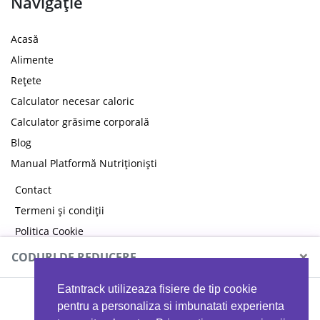
Navigație
Acasă
Alimente
Rețete
Calculator necesar caloric
Calculator grăsime corporală
Blog
Manual Platformă Nutriționiști
Contact
Termeni și condiții
Politica Cookie
Politica de confidențialitate
×
CODURI DE REDUCERE
Eatntrack utilizeaza fisiere de tip cookie
MYPROTEIN
pentru a personaliza si imbunatati experienta