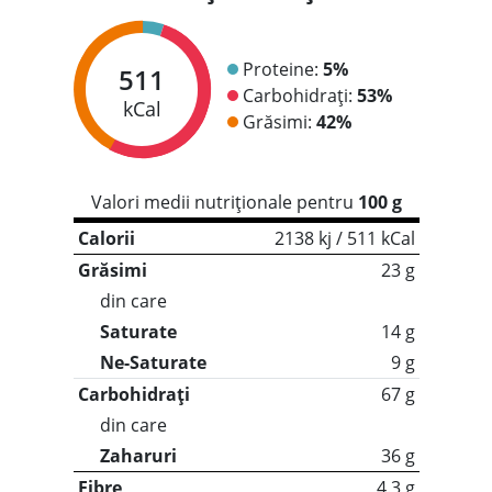
Proteine:
5%
511
Carbohidrați:
53%
kCal
Grăsimi:
42%
Valori medii nutriționale pentru
100 g
Calorii
2138 kj / 511 kCal
Grăsimi
23 g
din care
Saturate
14 g
Ne-Saturate
9 g
Carbohidrați
67 g
din care
Zaharuri
36 g
Fibre
4.3 g