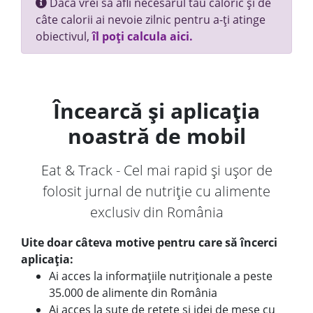
Dacă vrei să afli necesarul tău caloric și de
câte calorii ai nevoie zilnic pentru a-ți atinge
obiectivul,
îl poți calcula aici.
Încearcă și aplicația
noastră de mobil
Eat & Track - Cel mai rapid și ușor de
folosit jurnal de nutriție cu alimente
exclusiv din România
Uite doar câteva motive pentru care să încerci
aplicația:
Ai acces la informațiile nutriționale a peste
35.000 de alimente din România
Ai acces la sute de rețete și idei de mese cu