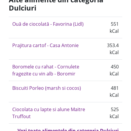
Dulciuri
Ouă de ciocolată - Favorina (Lidl)
551
kCal
Prajitura cartof - Casa Antonie
353.4
kCal
Boromele cu rahat - Cornulete
450
fragezite cu vin alb - Boromir
kCal
Biscuiti Porleo (marsh si cocos)
481
kCal
Ciocolata cu lapte si alune Maitre
525
Truffout
kCal
Vezi toate alimentele din categoria Dulciuri