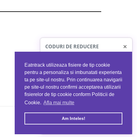
×
CODURI DE REDUCERE
Eatntrack utilizeaza fisiere de tip cookie
O41
MYPROTEIN
pentru a personaliza si imbunatati experienta
ta pe site-ul nostru. Prin continuarea navigarii
 orice comandă
Ai
40%
reducere la orice comandă
pe site-ul nostru confirmi acceptarea utilizarii
EATNTRACK
folosind codul
EATTRACK
fisierelor de tip cookie conform Politicii de
Cookie.
Afla mai multe
acum
Profită acum
Am Inteles!
Copyright © 2026 EAT & TRACK S.R.L