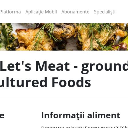
(current)
(current)
Platforma
Aplicație Mobil
Abonamente
Specialiști
 Let's Meat - groun
Cultured Foods
le
Informații aliment