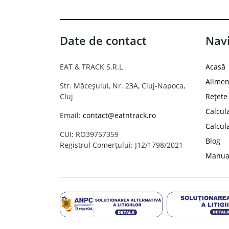
Date de contact
Navi
EAT & TRACK S.R.L
Acasă
Alimen
Str. Măceșului, Nr. 23A, Cluj-Napoca,
Cluj
Rețete
Calcul
Email:
contact@eatntrack.ro
Calcul
CUI: RO39757359
Blog
Registrul Comerțului: J12/1798/2021
Manual