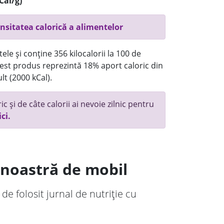
Cal/g)
nsitatea calorică a alimentelor
ele și conține 356 kilocalorii la 100 de
st produs reprezintă 18% aport caloric din
lt (2000 kCal).
c și de câte calorii ai nevoie zilnic pentru
ici.
a noastră de mobil
 de folosit jurnal de nutriție cu