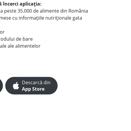
 încerci aplicația:
le a peste 35.000 de alimente din România
e mese cu informațiile nutriționale gata
lor
codului de bare
ale ale alimentelor
Descarcă din
App Store