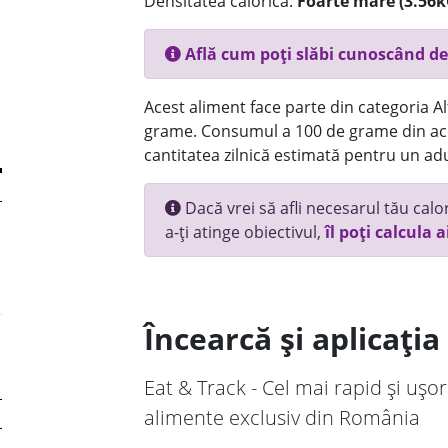
Densitatea calorică:
Foarte mare (3.56k
Află cum poți slăbi cunoscând de
Acest aliment face parte din categoria Alt
grame. Consumul a 100 de grame din ace
cantitatea zilnică estimată pentru un adu
Dacă vrei să afli necesarul tău calori
a-ți atinge obiectivul,
îl poți calcula a
Încearcă și aplicați
Eat & Track - Cel mai rapid și ușor
alimente exclusiv din România