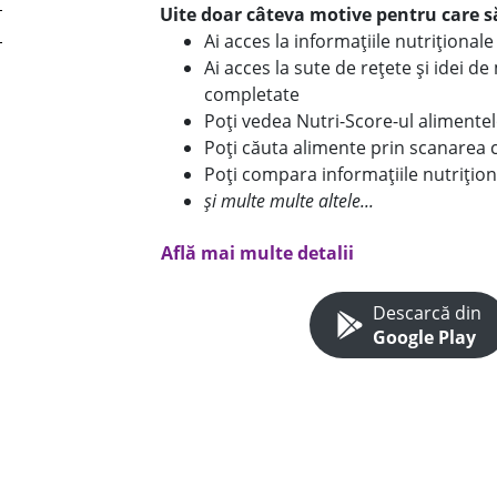
Uite doar câteva motive pentru care să
Ai acces la informațiile nutriționa
Ai acces la sute de rețete și idei d
completate
Poți vedea Nutri-Score-ul alimente
Poți căuta alimente prin scanarea 
Poți compara informațiile nutrițion
și multe multe altele...
Află mai multe detalii
Descarcă din
Google Play