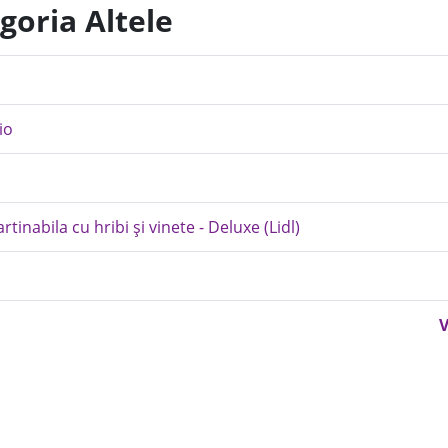
goria Altele
io
tinabila cu hribi și vinete - Deluxe (Lidl)
V