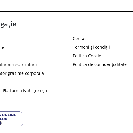
gație
Contact
Termeni și condiții
te
Politica Cookie
Politica de confidențialitate
ator necesar caloric
PROT
ator grăsime corporală
Ai
10%
reducere la
folosind codul
 Platformă Nutriționiști
Profită 