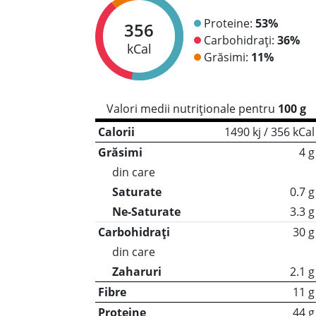
Proteine:
53%
356
Carbohidrați:
36%
kCal
Grăsimi:
11%
Valori medii nutriționale pentru
100 g
Calorii
1490 kj / 356 kCal
Grăsimi
4 g
din care
Saturate
0.7 g
Ne-Saturate
3.3 g
Carbohidrați
30 g
din care
Zaharuri
2.1 g
Fibre
11 g
Proteine
44 g